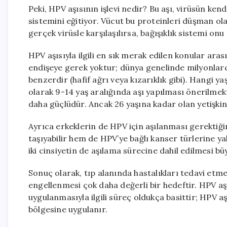
Peki, HPV aşısının işlevi nedir? Bu aşı, virüsün ken
sistemini eğitiyor. Vücut bu proteinleri düşman ol
gerçek virüsle karşılaşılırsa, bağışıklık sistemi onu 
HPV aşısıyla ilgili en sık merak edilen konular ara
endişeye gerek yoktur; dünya genelinde milyonlarca 
benzerdir (hafif ağrı veya kızarıklık gibi). Hangi y
olarak 9-14 yaş aralığında aşı yapılması önerilmek
daha güçlüdür. Ancak 26 yaşına kadar olan yetişkin
Ayrıca erkeklerin de HPV için aşılanması gerektiği
taşıyabilir hem de HPV’ye bağlı kanser türlerine y
iki cinsiyetin de aşılama sürecine dahil edilmesi b
Sonuç olarak, tıp alanında hastalıkları tedavi etm
engellenmesi çok daha değerli bir hedeftir. HPV aşıs
uygulanmasıyla ilgili süreç oldukça basittir; HPV aş
bölgesine uygulanır.