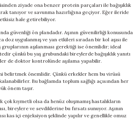
disinden ziyade ona benzer protein parçaları ile bağışıklık
arak tanıyor ve savunma hazırlığına geçiyor. Eğer ileride
etkisiz hale getirebiliyor.
sında güvenliği ön plandadır. Aşının güvenilirliği konusunda
doz uygulanmış ve yan etkileri sıradan bir kol aşısı ile
aş gruplarının aşılanması gerektiği ise önemlidir; ideal
tedir çünkü bu yaş grubundaki bireylerde bağışıklık yanıtı
ler de doktor kontrolünde aşılama yapabilir.
ni belirtmek önemlidir. Çünkü erkekler hem bu virüsü
akalanabilirler. Bu bağlamda toplum sağlığı açısından her
üyük önem taşır.
ek çok kıymetli olsa da henüz oluşmamış hastalıkların
ı, bireylere ve sevdiklerine bu fırsatı sunuyor. Aşının
ısı kas içi enjeksiyon şeklinde yapılır ve genellikle omuz