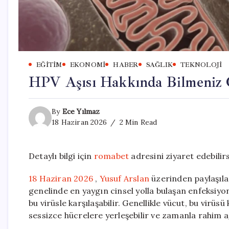
EĞITIM
EKONOMI
HABER
SAĞLIK
TEKNOLOJI
HPV Aşısı Hakkında Bilmeniz 
By
Ece Yılmaz
18 Haziran 2026
2 Min Read
Detaylı bilgi için
romabet
adresini ziyaret edebilirs
18 Haziran 2026
,
Yusuf Arslan
üzerinden paylaşılan
genelinde en yaygın cinsel yolla bulaşan enfeksiyon
bu virüsle karşılaşabilir. Genellikle vücut, bu virüsü
sessizce hücrelere yerleşebilir ve zamanla rahim ağz