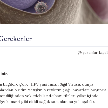
Gerekenler
HPV
yorumlar kapal
Aşısı
Hakkında
Bilmeniz
Gerekenler
iniz.
için
 bilgilere göre, HPV yani İnsan Siğil Virüsü, dünya
lardan biridir. Yetişkin bireylerin çoğu hayatları boyunca
 kendiliğinden yok edebilse de bazı türleri yıllar içinde
ı kanseri gibi ciddi sağlık sorunlarına yol açabilir.