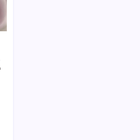
Fed Başkanı’ndan piyasaları sarsacak mesaj:
Enflasyon artarsa faiz artırımı yeniden
masaya gelecek
ABD ile ticaret gerilimine rağmen artış: Çin
malları tüm dünyayı sarıyor
PS5 Pro için PSSR 2.0 Güncellemesi Yolda:
Tüm Oyunlara Geliyor
TMO’nun fındık fiyatına YENİ Partili Seyit
ı
Torun’dan tepki: ‘Bu, sefalet fiyatıdır’
Baş dönmesi şikayetiyle hastaneye gitti:
Literatüre geçti: Türkiye’de ilk
HUAWEI Yeni Ekosistem Ürünlerini
Duyurdu: Pura 90s, MatePad Air 2026 ve
Watch Kids X1
Bloomberg Businessweek Türkiye’nin 142.
sayısı çıktı
Menderes Belediyesi’ne operasyon: