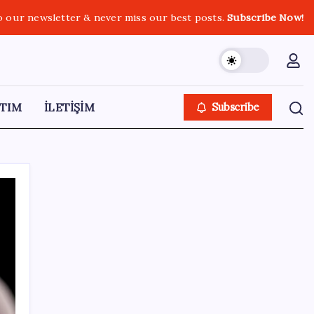
o our newsletter & never miss our best posts.
Subscribe Now!
TIM
İLETİŞİM
Subscribe
SON YAZILAR
Redmi 17 ve 17 5G 7.500 mAh Batarya ile
Tanıtıldı