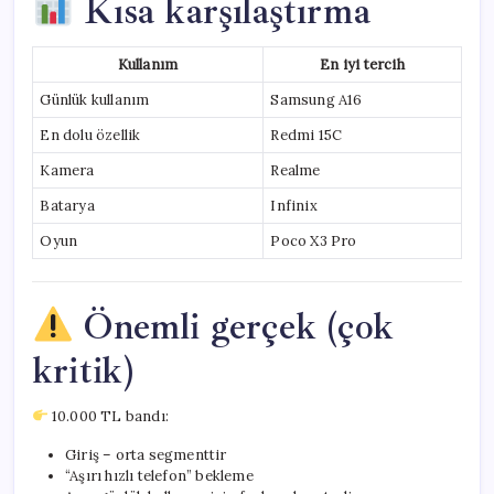
Kısa karşılaştırma
Kullanım
En iyi tercih
Günlük kullanım
Samsung A16
En dolu özellik
Redmi 15C
Kamera
Realme
Batarya
Infinix
Oyun
Poco X3 Pro
Önemli gerçek (çok
kritik)
10.000 TL bandı:
Giriş – orta segmenttir
“Aşırı hızlı telefon” bekleme