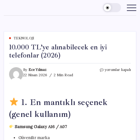
Skip
to
content
TEKNOLOJI
10.000 TL’ye alınabilecek en iyi
telefonlar (2026)
10.000
By
Ece Yılmaz
yorumlar kapalı
TL’ye
22 Nisan 2026
2 Min Read
alınabilecek
en
iyi
telefonlar
1. En mantıklı seçenek
(2026)
için
(genel kullanım)
Samsung Galaxy A16 / A07
Güvenilir marka