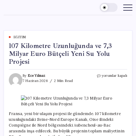
Skip
to
content
EĞITIM
107 Kilometre Uzunluğunda ve 7,3
Milyar Euro Bütçeli Yeni Su Yolu
Projesi
107
By
Ece Yılmaz
yorumlar kapalı
Kilometre
7 Haziran 2026
2 Min Read
Uzunluğunda
ve
7,3
Milyar
Euro
Bütçeli
Fransa, yeni bir ulaşım projesi ile gündemde. 107 kilometre
Yeni
uzunluğundaki Seine-Nord Europe Kanalı, Oise ilindeki
Su
Compiègne ile Nord bölgesindeki Aubencheul-au-Bac
Yolu
arasında inşa edilecek. Bu büyük projenin toplam maliyetinin
Projesi