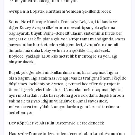
7,3 milyar euro olacağı ifade ediliyor.
için
Avrupa’nın Lojistik Haritasını Yeniden Şekillendirecek
Seine-Nord Europe Kanalı, Fransa’yı Belçika, Hollanda ve
diğer Kuzey Avrupa ülkelerinin mevcut iç su yolu ağlarına
bağlayarak, büyük Seine-Scheldt ulaşım sisteminin kritik bir
parçası olarak ön plana çıkıyor. Proje tamamlandığında, Paris
havzasından hareket eden yük gemileri, Avrupa’nın önemli
limanlarına daha kolay ve hızlı bir şekilde ulaşabilecek.
Böylece, yaklaşık 1.100 kilometrelik bir entegre su yolu ağı
oluşturulacak.
Büyük yük gemilerinin kullanılmasının, kara taşımacılığına
olan bağımlılığı azaltması ve ağır vasıta trafiğini önemli ölçüde
düşürmesi bekleniyor. Ayrıca, çevresel hedefler de projenin
önemli gerekçelerinden biri. Uzmanlar, nehir taşımacılığının
aynı miktardaki yükü karayoluna göre çok daha düşük karbon
salımı ile taşıyabildiğini vurguluyor. Kanal sayesinde,
milyonlarca ton yükün kamyonlardan gemilere aktarılması
hedefleniyor.
Dev Köprüler ve Altı Kilit Sistemiyle Desteklenecek
Hauts-de-France bölgesinden geçecek olan kanal, Avrupa’nın