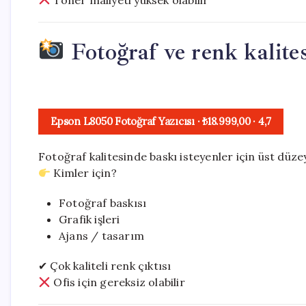
Fotoğraf ve renk kalites
Epson L8050 Fotoğraf Yazıcısı
· ₺18.999,00
·
4,7
Fotoğraf kalitesinde baskı isteyenler için üst düz
Kimler için?
Fotoğraf baskısı
Grafik işleri
Ajans / tasarım
✔ Çok kaliteli renk çıktısı
Ofis için gereksiz olabilir