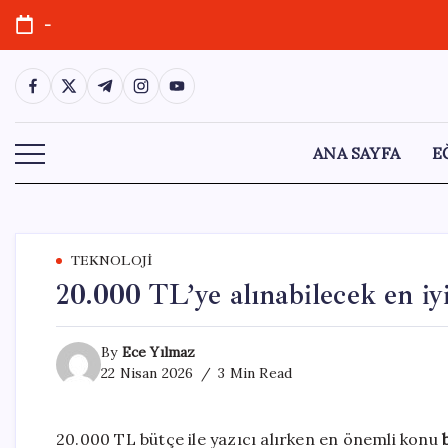
Skip
-
to
content
https://www.facebook.com/
https://twitter.com/
https://t.me/
https://www.instagram.com/
https://youtube.com/
ANA SAYFA
E
TEKNOLOJI
20.000 TL’ye alınabilecek en iyi
By
Ece Yılmaz
22 Nisan 2026
3 Min Read
20.000 TL bütçe ile yazıcı alırken en önemli konu