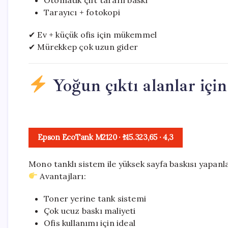
Otomatik çift taraflı baskı
Tarayıcı + fotokopi
✔ Ev + küçük ofis için mükemmel
✔ Mürekkep çok uzun gider
Yoğun çıktı alanlar için
Epson EcoTank M2120
· ₺15.323,65
·
4,3
Mono tanklı sistem ile yüksek sayfa baskısı yapanla
Avantajları:
Toner yerine tank sistemi
Çok ucuz baskı maliyeti
Ofis kullanımı için ideal