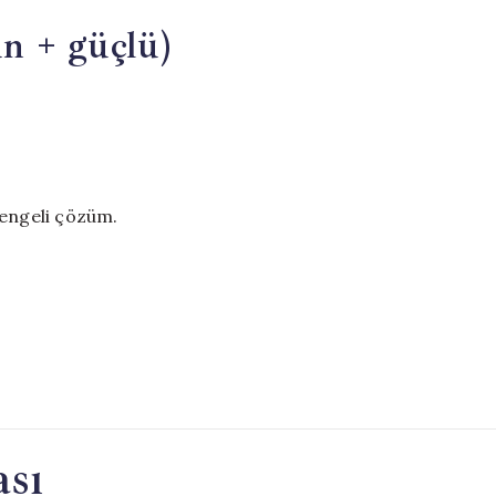
n + güçlü)
 dengeli çözüm.
ası