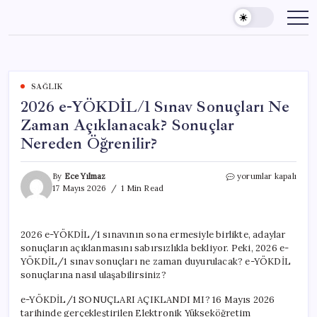
Skip
to
content
SAĞLIK
2026 e-YÖKDİL/1 Sınav Sonuçları Ne
Zaman Açıklanacak? Sonuçlar
Nereden Öğrenilir?
2026
By
Ece Yılmaz
yorumlar kapalı
e-
17 Mayıs 2026
1 Min Read
YÖKDİL/1
Sınav
Sonuçları
2026 e-YÖKDİL/1 sınavının sona ermesiyle birlikte, adaylar
Ne
sonuçların açıklanmasını sabırsızlıkla bekliyor. Peki, 2026 e-
Zaman
Açıklanacak?
YÖKDİL/1 sınav sonuçları ne zaman duyurulacak? e-YÖKDİL
Sonuçlar
sonuçlarına nasıl ulaşabilirsiniz?
Nereden
Öğrenilir?
e-YÖKDİL/1 SONUÇLARI AÇIKLANDI MI? 16 Mayıs 2026
için
tarihinde gerçekleştirilen Elektronik Yükseköğretim