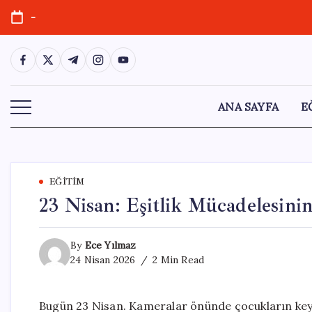
Skip
-
to
content
https://www.facebook.com/
https://twitter.com/
https://t.me/
https://www.instagram.com/
https://youtube.com/
ANA SAYFA
E
EĞITIM
23 Nisan: Eşitlik Mücadelesin
By
Ece Yılmaz
24 Nisan 2026
2 Min Read
Bugün 23 Nisan. Kameralar önünde çocukların keyifl