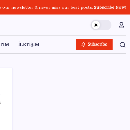
o our newsletter & never miss our best posts.
Subscribe Now!
TIM
İLETİŞİM
Subscribe
ı
SON YAZILAR
Reddit’te Karma Devri Kapanıyor mu?