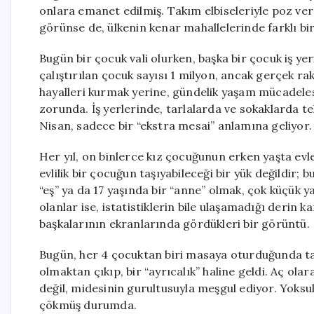
onlara emanet edilmiş. Takım elbiseleriyle poz vere
görünse de, ülkenin kenar mahallelerinde farklı bir
Bugün bir çocuk vali olurken, başka bir çocuk iş ye
çalıştırılan çocuk sayısı 1 milyon, ancak gerçek 
hayalleri kurmak yerine, gündelik yaşam mücadeles
zorunda. İş yerlerinde, tarlalarda ve sokaklarda te
Nisan, sadece bir “ekstra mesai” anlamına geliyor.
Her yıl, on binlerce kız çocuğunun erken yaşta evle
evlilik bir çocuğun taşıyabileceği bir yük değildir; 
“eş” ya da 17 yaşında bir “anne” olmak, çok küçük 
olanlar ise, istatistiklerin bile ulaşamadığı derin
başkalarının ekranlarında gördükleri bir görüntü.
Bugün, her 4 çocuktan biri masaya oturduğunda ta
olmaktan çıkıp, bir “ayrıcalık” haline geldi. Aç ola
değil, midesinin gurultusuyla meşgul ediyor. Yoksu
çökmüş durumda.