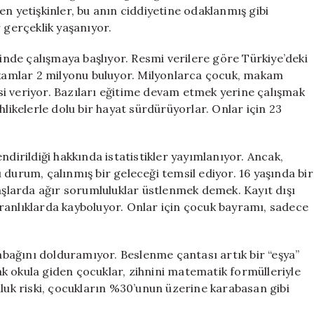
için
n yetişkinler, bu anın ciddiyetine odaklanmış gibi
 gerçeklik yaşanıyor.
rinde çalışmaya başlıyor. Resmi verilere göre Türkiye’deki
rakamlar 2 milyonu buluyor. Milyonlarca çocuk, makam
i veriyor. Bazıları eğitime devam etmek yerine çalışmak
hlikelerle dolu bir hayat sürdürüyorlar. Onlar için 23
ndirildiği hakkında istatistikler yayımlanıyor. Ancak,
bu durum, çalınmış bir geleceği temsil ediyor. 16 yaşında bir
yaşlarda ağır sorumluluklar üstlenmek demek. Kayıt dışı
 karanlıklarda kayboluyor. Onlar için çocuk bayramı, sadece
bağını dolduramıyor. Beslenme çantası artık bir “eşya”
rak okula giden çocuklar, zihnini matematik formülleriyle
lluk riski, çocukların %30’unun üzerine karabasan gibi