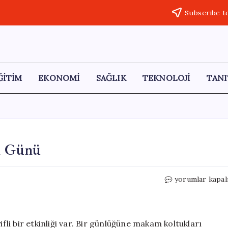
Subscribe t
ĞİTİM
EKONOMİ
SAĞLIK
TEKNOLOJİ
TANI
in Günü
23
yorumlar kapal
Nisan:
Eşitlik
Mücadelesinin
Günü
i bir etkinliği var. Bir günlüğüne makam koltukları