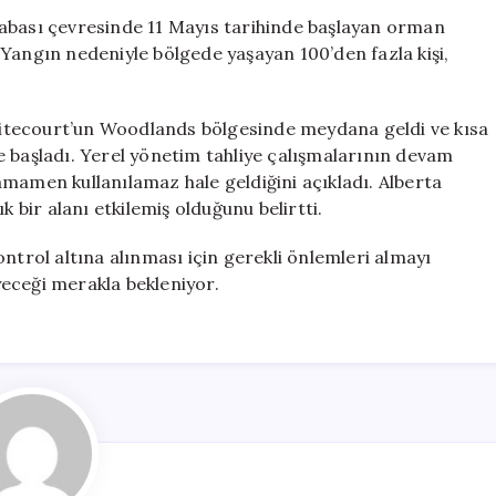
Fazla
sabası çevresinde 11 Mayıs tarihinde başlayan orman
Kişi
ı. Yangın nedeniyle bölgede yaşayan 100’den fazla kişi,
Güvenlik
İçin
Tahliye
itecourt’un Woodlands bölgesinde meydana geldi ve kısa
Edildi
e başladı. Yerel yönetim tahliye çalışmalarının devam
için
 tamamen kullanılamaz hale geldiğini açıkladı. Alberta
k bir alanı etkilemiş olduğunu belirtti.
ntrol altına alınması için gerekli önlemleri almayı
eyeceği merakla bekleniyor.