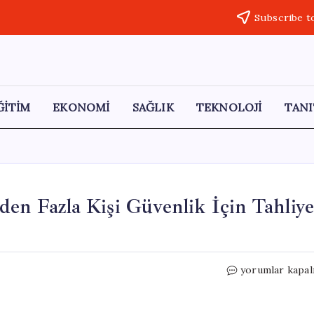
Subscribe t
ĞİTİM
EKONOMİ
SAĞLIK
TEKNOLOJİ
TANI
den Fazla Kişi Güvenlik İçin Tahliy
Alberta’da
yorumlar kapal
Orman
Yangını:
100’den