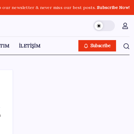
o our newsletter & never miss our best posts.
Subscribe Now!
TIM
İLETİŞİM
Subscribe
e
SON YAZILAR
ı
İYİ Parti’den ‘çerçeve yasa’ hamlesi:
Komisyon’dan canlı yayın açtı