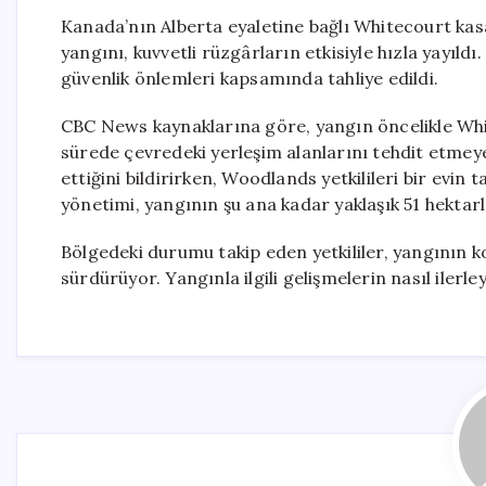
Kanada’nın Alberta eyaletine bağlı Whitecourt ka
yangını, kuvvetli rüzgârların etkisiyle hızla yayıld
güvenlik önlemleri kapsamında tahliye edildi.
CBC News kaynaklarına göre, yangın öncelikle Wh
sürede çevredeki yerleşim alanlarını tehdit etmey
ettiğini bildirirken, Woodlands yetkilileri bir evin
yönetimi, yangının şu ana kadar yaklaşık 51 hektarlı
Bölgedeki durumu takip eden yetkililer, yangının ko
sürdürüyor. Yangınla ilgili gelişmelerin nasıl ilerl