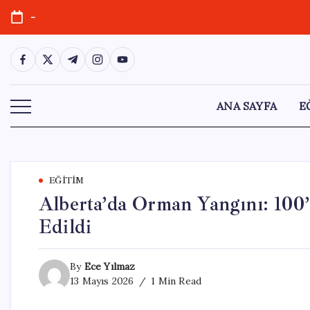
Skip
-
to
content
https://www.facebook.com/
https://twitter.com/
https://t.me/
https://www.instagram.com/
https://youtube.com/
ANA SAYFA
E
EĞITIM
Alberta’da Orman Yangını: 100’
Edildi
By
Ece Yılmaz
13 Mayıs 2026
1 Min Read