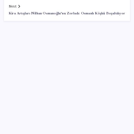
Next
Kira Artışları Nilhan Osmanoğlu’nu Zorladı: Osmanlı Köşkü Boşaltılıyor
SON YAZILAR
Redmi 17 ve 17 5G 7.500 mAh Batarya ile Tanıtıldı
Fed Başkanı’ndan piyasaları sarsacak mesaj:
Enflasyon artarsa faiz artırımı yeniden masaya
gelecek
ABD ile ticaret gerilimine rağmen artış: Çin malları
tüm dünyayı sarıyor