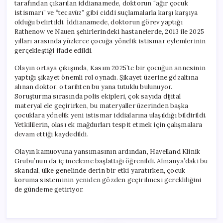
tarafından çıkarılan iddianamede, doktorun “ağır çocuk
istismarı” ve “tecavüz” gibi ciddi suçlamalarla karşı karşıya
olduğu belirtildi. İddianamede, doktorun görev yaptığı
Rathenow ve Nauen şehirlerindeki hastanelerde, 2013 ile 2025
yılları arasında yüzlerce çocuğa yönelik istismar eylemlerinin
gerçekleştiği ifade edildi.
Olayın ortaya çıkışında, Kasım 2025’te bir çocuğun annesinin
yaptığı şikayet önemli rol oynadı. Şikayet üzerine gözaltına
alınan doktor, o tarihten bu yana tutuklu bulunuyor.
Soruşturma sırasında polis ekipleri, çok sayıda dijital
materyal ele geçirirken, bu materyaller üzerinden başka
çocuklara yönelik yeni istismar iddialarına ulaşıldığı bildirildi.
Yetkililerin, olası ek mağdurları tespit etmek için çalışmalara
devam ettiği kaydedildi.
Olayın kamuoyuna yansımasının ardından, Havelland Klinik
Grubu’nun da iç inceleme başlattığı öğrenildi. Almanya’daki bu
skandal, ülke genelinde derin bir etki yaratırken, çocuk
koruma sisteminin yeniden gözden geçirilmesi gerekliliğini
de gündeme getiriyor.