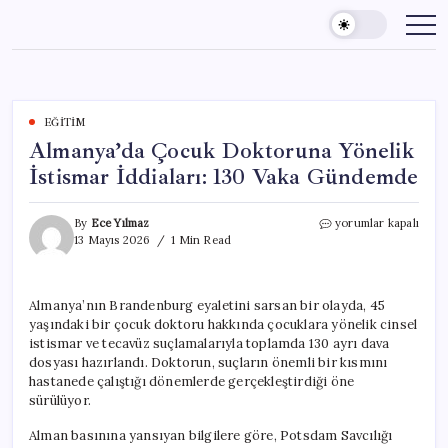
Skip
to
content
EĞITIM
Almanya’da Çocuk Doktoruna Yönelik
İstismar İddiaları: 130 Vaka Gündemde
Almanya’da
By
Ece Yılmaz
yorumlar kapalı
Çocuk
13 Mayıs 2026
1 Min Read
Doktoruna
Yönelik
İstismar
Almanya’nın Brandenburg eyaletini sarsan bir olayda, 45
İddiaları:
yaşındaki bir çocuk doktoru hakkında çocuklara yönelik cinsel
130
Vaka
istismar ve tecavüz suçlamalarıyla toplamda 130 ayrı dava
Gündemde
dosyası hazırlandı. Doktorun, suçların önemli bir kısmını
için
hastanede çalıştığı dönemlerde gerçekleştirdiği öne
sürülüyor.
Alman basınına yansıyan bilgilere göre, Potsdam Savcılığı