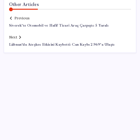
Other Articles
Previous
Siverek’te Otomobil ve Hafif Ticari Araç Çarpıştı: 5 Yaralı
Next
Lübnan’da Ateşkes Etkisini Kaybetti: Can Kaybı 2.969’a Ulaştı
SON YAZILAR
Pixel Telefonlara Yapay Zeka Destekli Saat
Tasarımları Geliyor