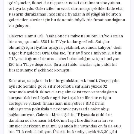
görüşmeler, ikinci el araç pazarındaki daralmanın boyutunu
ortaya koydu. Galericiler, mevcut durumu şu şekilde ifade etti:
Pazarın duraklaması nedeniyle fiyatların düştüğünü belirten
galericiler, alıcılar için bu dönemin büyük bir fırsat sunduğunu
vurguluyor.
Galerici Hamit Gül, “Daha önce 1 milyon 100 bin TL’ye satılan
bir araç, şu anda 850 bin TL’ye kadar geriledi. Satışlar
olmadığı için fiyatlar aşağıya çekilmek zorunda kalıyor,” dedi.
Diğer bir galerici Ural Ulaş ise, “Bir ay önce 1 milyon 250 bin
TL’ye sattığımız bir aracı, alıcı bulamadığımız için 1 milyon
150 bin TL’ye düşürdük. Şu anki tablo, alıcılar için ciddi bir
fırsat sunuyor,” şeklinde konuştu.
Sıfır araç satışları da bu durgunluktan etkilendi. Geçen yılın
aynı dönemine göre sıfır otomobil satışları yüzde 32
oranında azaldı. İkinci el araç almak isteyen vatandaşların
karşısındaki en büyük engel ise taşıt kredilerine erişim
zorluğu ve yüksek finansman maliyetleri. BDDK’nın
sıkılaştırma politikaları nedeniyle piyasada nakit akışı
sağlanamıyor. Galerici Mesut Şahin, “Piyasada ciddi bir
daralma söz konusu. BDDK’nın taşıt kredisi kararları ve
limitleri herkesin malumu. Şu anda bir vatandaş en fazla 400
bin TL kredi alabiliyor. Üstelik bu krediyi, aylık %3,30 gibi