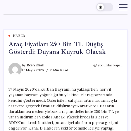
Skip
to
content
HABER
Araç Fiyatları 250 Bin TL Düşüş
Gösterdi: Duyana Kuyruk Olacak
Araç
By
Ece Yılmaz
yorumlar kapalı
Fiyatları
17 Mayıs 2026
2 Min Read
250
Bin
TL
17 Mayıs 2026’da Kurban Bayramı’na yaklaşırken, her yıl
Düşüş
yaşanan bayram yoğunluğu bu yıl ikinci el araç pazarında
Gösterdi:
Duyana
kendini göstermedi. Galericiler, satışları artırmak amacıyla
Kuyruk
harekete geçerek fiyatları düşürmeye karar verdi. Pazarın
Olacak
duraklaması nedeniyle bazı araç modellerinde 250 bin TL’ye
için
varan indirimler yapıldı. Ancak, yüksek kredi faizleri ve
BDDK’nın kredi limitleri, potansiyel alıcıların piyasa girişini
engelliyor. Kanal D Haber’in sektör temsilcileriyle yaptığı