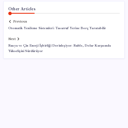
Other Articles
Previous
Otomatik Yenileme Sistemleri: Tasarruf Yerine Borç Yaratabilir
Next
Rusya ve Çin Enerji İşbirliği Derinleşiyor: Ruble, Dolar Karşısında
Yükselişini Sürdürüyor
SON YAZILAR
Pixel Telefonlara Yapay Zeka Destekli Saat