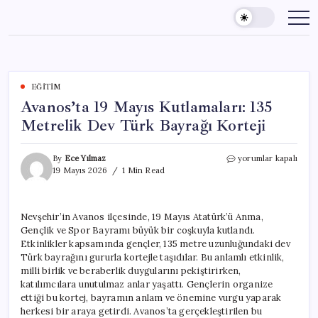
Skip
to
content
EĞITIM
Avanos’ta 19 Mayıs Kutlamaları: 135
Metrelik Dev Türk Bayrağı Korteji
Avanos’ta
By
Ece Yılmaz
yorumlar kapalı
19
19 Mayıs 2026
1 Min Read
Mayıs
Kutlamaları:
135
Nevşehir’in Avanos ilçesinde, 19 Mayıs Atatürk’ü Anma,
Metrelik
Gençlik ve Spor Bayramı büyük bir coşkuyla kutlandı.
Dev
Türk
Etkinlikler kapsamında gençler, 135 metre uzunluğundaki dev
Bayrağı
Türk bayrağını gururla kortejle taşıdılar. Bu anlamlı etkinlik,
Korteji
milli birlik ve beraberlik duygularını pekiştirirken,
için
katılımcılara unutulmaz anlar yaşattı. Gençlerin organize
ettiği bu kortej, bayramın anlam ve önemine vurgu yaparak
herkesi bir araya getirdi. Avanos’ta gerçekleştirilen bu