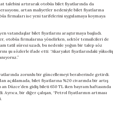
Fiyatlar
t talebini artırarak otobüs bilet fiyatlarında da
Açıklandı**
erasyonu, artan maliyetler nedeniyle bilet fiyatlarına
için
üs firmaları ise yeni tarifelerini uygulamaya koymaya
n vatandaşlar bilet fiyatlarını araştırmaya başladı.
er, otobüs firmalarına yönelirken, sektör temsilcileri de
yram tatil süresi uzadı, bu nedenle yoğun bir talep söz
rını şu sözlerle ifade etti: “Akaryakıt fiyatlarındaki yükseli
anıyoruz.”
iyatlarında zorunlu bir güncellemeyi beraberinde getirdi.
n açıklamada, bilet fiyatlarına %20 civarında bir artış
“Şu an Düzce’den gidiş bileti 650 TL iken bayram haftasında
di. Ayrıca, bir diğer çalışan, “Petrol fiyatlarının artması
i.