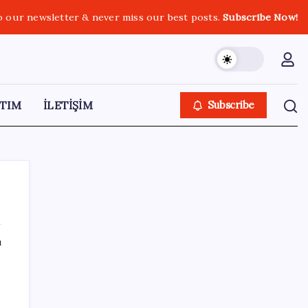
o our newsletter & never miss our best posts.
Subscribe Now!
TIM
İLETİŞİM
Subscribe
ı
SON YAZILAR
WhatsApp’ta Küresel Kaos: Milyonlarca
Hesap Neden Kapatıldı?