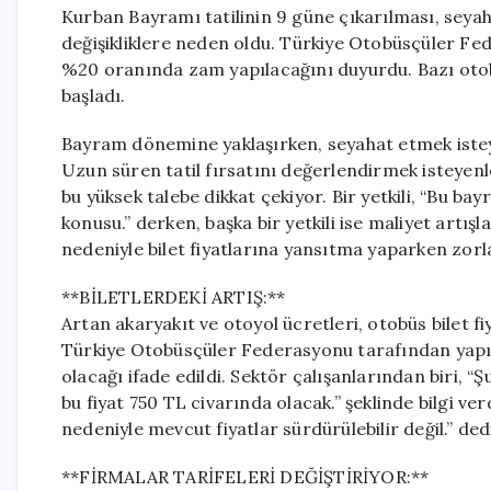
Kurban Bayramı tatilinin 9 güne çıkarılması, seyaha
değişikliklere neden oldu. Türkiye Otobüsçüler Fed
%20 oranında zam yapılacağını duyurdu. Bazı otob
başladı.
Bayram dönemine yaklaşırken, seyahat etmek isteye
Uzun süren tatil fırsatını değerlendirmek isteyenl
bu yüksek talebe dikkat çekiyor. Bir yetkili, “Bu ba
konusu.” derken, başka bir yetkili ise maliyet artışla
nedeniyle bilet fiyatlarına yansıtma yaparken zorl
**BİLETLERDEKİ ARTIŞ:**
Artan akaryakıt ve otoyol ücretleri, otobüs bilet f
Türkiye Otobüsçüler Federasyonu tarafından yapıla
olacağı ifade edildi. Sektör çalışanlarından biri, 
bu fiyat 750 TL civarında olacak.” şeklinde bilgi ver
nedeniyle mevcut fiyatlar sürdürülebilir değil.” ded
**FİRMALAR TARİFELERİ DEĞİŞTİRİYOR:**