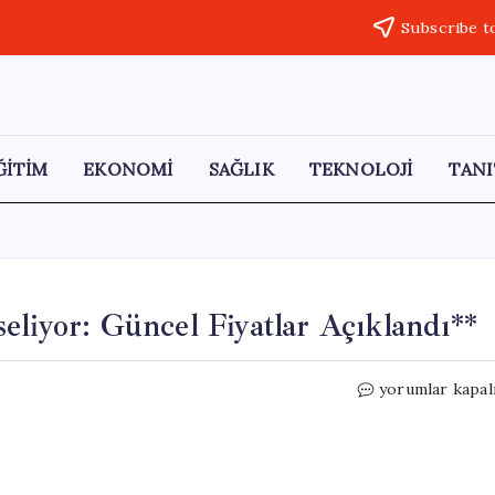
Subscribe t
ĞİTİM
EKONOMİ
SAĞLIK
TEKNOLOJİ
TANI
eliyor: Güncel Fiyatlar Açıklandı**
Bayramda
yorumlar kapal
Otobüs
Biletleri
Yükseliyor:
Güncel