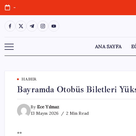
Skip
-
to
content
https://www.facebook.com/
https://twitter.com/
https://t.me/
https://www.instagram.com/
https://youtube.com/
ANA SAYFA
E
HABER
Bayramda Otobüs Biletleri Yüks
By
Ece Yılmaz
13 Mayıs 2026
2 Min Read
**