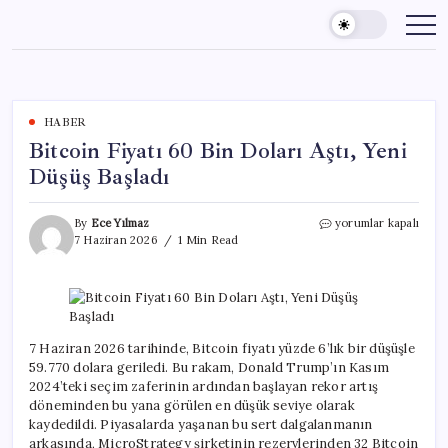
Skip
to
content
HABER
Bitcoin Fiyatı 60 Bin Doları Aştı, Yeni
Düşüş Başladı
Bitcoin
By
Ece Yılmaz
yorumlar kapalı
Fiyatı
7 Haziran 2026
1 Min Read
60
Bin
Doları
Aştı,
Yeni
Düşüş
7 Haziran 2026 tarihinde, Bitcoin fiyatı yüzde 6’lık bir düşüşle
Başladı
59.770 dolara geriledi. Bu rakam, Donald Trump’ın Kasım
için
2024’teki seçim zaferinin ardından başlayan rekor artış
döneminden bu yana görülen en düşük seviye olarak
kaydedildi. Piyasalarda yaşanan bu sert dalgalanmanın
arkasında, MicroStrategy şirketinin rezervlerinden 32 Bitcoin