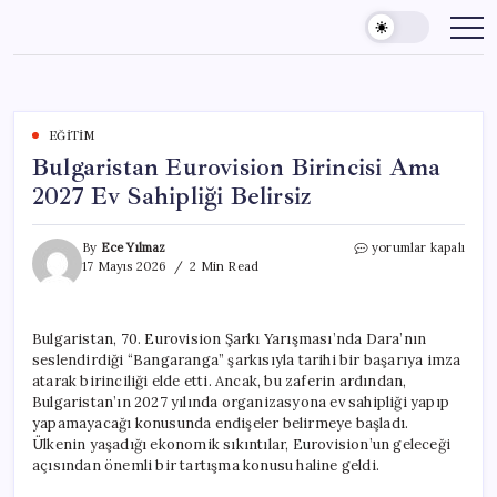
Skip
to
content
EĞITIM
Bulgaristan Eurovision Birincisi Ama
2027 Ev Sahipliği Belirsiz
Bulgaristan
By
Ece Yılmaz
yorumlar kapalı
Eurovision
17 Mayıs 2026
2 Min Read
Birincisi
Ama
2027
Bulgaristan, 70. Eurovision Şarkı Yarışması’nda Dara’nın
Ev
seslendirdiği “Bangaranga” şarkısıyla tarihi bir başarıya imza
Sahipliği
Belirsiz
atarak birinciliği elde etti. Ancak, bu zaferin ardından,
için
Bulgaristan’ın 2027 yılında organizasyona ev sahipliği yapıp
yapamayacağı konusunda endişeler belirmeye başladı.
Ülkenin yaşadığı ekonomik sıkıntılar, Eurovision’un geleceği
açısından önemli bir tartışma konusu haline geldi.