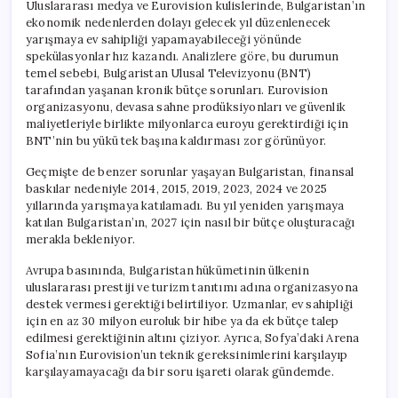
Uluslararası medya ve Eurovision kulislerinde, Bulgaristan’ın
ekonomik nedenlerden dolayı gelecek yıl düzenlenecek
yarışmaya ev sahipliği yapamayabileceği yönünde
spekülasyonlar hız kazandı. Analizlere göre, bu durumun
temel sebebi, Bulgaristan Ulusal Televizyonu (BNT)
tarafından yaşanan kronik bütçe sorunları. Eurovision
organizasyonu, devasa sahne prodüksiyonları ve güvenlik
maliyetleriyle birlikte milyonlarca euroyu gerektirdiği için
BNT’nin bu yükü tek başına kaldırması zor görünüyor.
Geçmişte de benzer sorunlar yaşayan Bulgaristan, finansal
baskılar nedeniyle 2014, 2015, 2019, 2023, 2024 ve 2025
yıllarında yarışmaya katılamadı. Bu yıl yeniden yarışmaya
katılan Bulgaristan’ın, 2027 için nasıl bir bütçe oluşturacağı
merakla bekleniyor.
Avrupa basınında, Bulgaristan hükümetinin ülkenin
uluslararası prestiji ve turizm tanıtımı adına organizasyona
destek vermesi gerektiği belirtiliyor. Uzmanlar, ev sahipliği
için en az 30 milyon euroluk bir hibe ya da ek bütçe talep
edilmesi gerektiğinin altını çiziyor. Ayrıca, Sofya’daki Arena
Sofia’nın Eurovision’un teknik gereksinimlerini karşılayıp
karşılayamayacağı da bir soru işareti olarak gündemde.