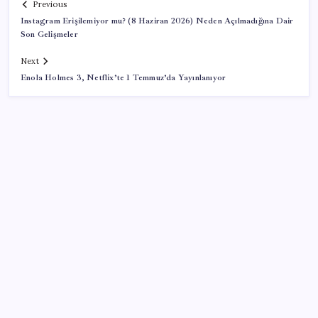
Previous
Instagram Erişilemiyor mu? (8 Haziran 2026) Neden Açılmadığına Dair
Son Gelişmeler
Next
Enola Holmes 3, Netflix’te 1 Temmuz’da Yayınlanıyor
SON YAZILAR
Reddit’te Karma Devri Kapanıyor mu?
WhatsApp’ta Küresel Kaos: Milyonlarca Hesap
Neden Kapatıldı?