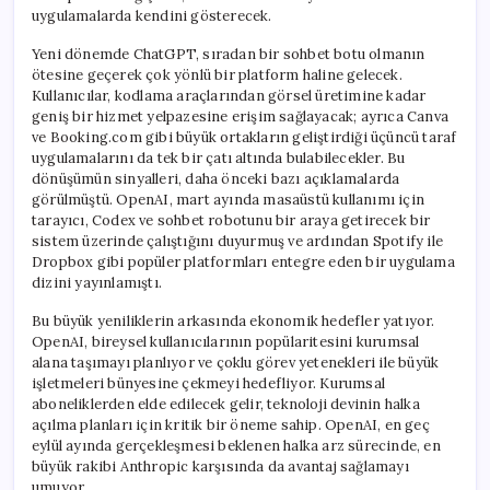
uygulamalarda kendini gösterecek.
Yeni dönemde ChatGPT, sıradan bir sohbet botu olmanın
ötesine geçerek çok yönlü bir platform haline gelecek.
Kullanıcılar, kodlama araçlarından görsel üretimine kadar
geniş bir hizmet yelpazesine erişim sağlayacak; ayrıca Canva
ve Booking.com gibi büyük ortakların geliştirdiği üçüncü taraf
uygulamalarını da tek bir çatı altında bulabilecekler. Bu
dönüşümün sinyalleri, daha önceki bazı açıklamalarda
görülmüştü. OpenAI, mart ayında masaüstü kullanımı için
tarayıcı, Codex ve sohbet robotunu bir araya getirecek bir
sistem üzerinde çalıştığını duyurmuş ve ardından Spotify ile
Dropbox gibi popüler platformları entegre eden bir uygulama
dizini yayınlamıştı.
Bu büyük yeniliklerin arkasında ekonomik hedefler yatıyor.
OpenAI, bireysel kullanıcılarının popülaritesini kurumsal
alana taşımayı planlıyor ve çoklu görev yetenekleri ile büyük
işletmeleri bünyesine çekmeyi hedefliyor. Kurumsal
aboneliklerden elde edilecek gelir, teknoloji devinin halka
açılma planları için kritik bir öneme sahip. OpenAI, en geç
eylül ayında gerçekleşmesi beklenen halka arz sürecinde, en
büyük rakibi Anthropic karşısında da avantaj sağlamayı
umuyor.