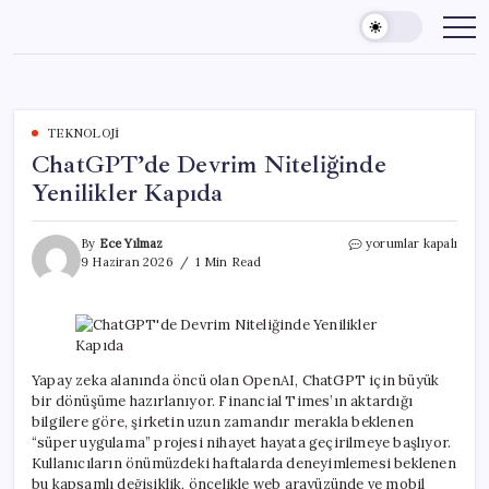
Skip
to
content
TEKNOLOJI
ChatGPT’de Devrim Niteliğinde
Yenilikler Kapıda
ChatGPT’de
By
Ece Yılmaz
yorumlar kapalı
Devrim
9 Haziran 2026
1 Min Read
Niteliğinde
Yenilikler
Kapıda
için
Yapay zeka alanında öncü olan OpenAI, ChatGPT için büyük
bir dönüşüme hazırlanıyor. Financial Times’ın aktardığı
bilgilere göre, şirketin uzun zamandır merakla beklenen
“süper uygulama” projesi nihayet hayata geçirilmeye başlıyor.
Kullanıcıların önümüzdeki haftalarda deneyimlemesi beklenen
bu kapsamlı değişiklik, öncelikle web arayüzünde ve mobil