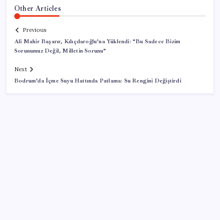
Other Articles
Previous
Ali Mahir Başarır, Kılıçdaroğlu’na Yüklendi: “Bu Sadece Bizim
Sorunumuz Değil, Milletin Sorunu”
Next
Bodrum’da İçme Suyu Hattında Patlama: Su Rengini Değiştirdi
SON YAZILAR
DİJİTAL ÜRÜN KALİTESİNDE YAPAY ZEKA DÖNEMİ: