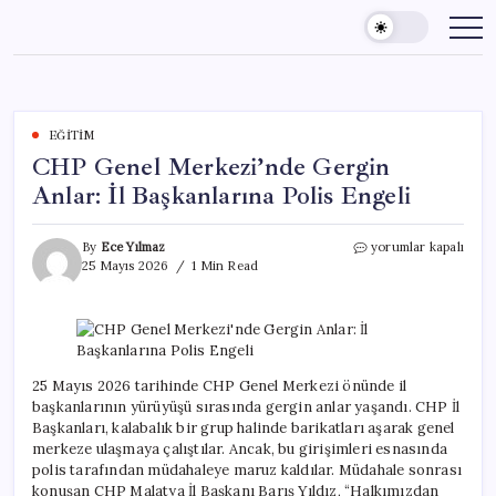
Skip
to
content
EĞITIM
CHP Genel Merkezi’nde Gergin
Anlar: İl Başkanlarına Polis Engeli
CHP
By
Ece Yılmaz
yorumlar kapalı
Genel
25 Mayıs 2026
1 Min Read
Merkezi’nde
Gergin
Anlar:
İl
Başkanlarına
Polis
25 Mayıs 2026 tarihinde CHP Genel Merkezi önünde il
Engeli
başkanlarının yürüyüşü sırasında gergin anlar yaşandı. CHP İl
için
Başkanları, kalabalık bir grup halinde barikatları aşarak genel
merkeze ulaşmaya çalıştılar. Ancak, bu girişimleri esnasında
polis tarafından müdahaleye maruz kaldılar. Müdahale sonrası
konuşan CHP Malatya İl Başkanı Barış Yıldız, “Halkımızdan