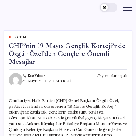
Skip
to
content
EĞITIM
CHP’nin 19 Mayıs Gençlik Korteji’nde
Özgür Özel’den Gençlere Önemli
Mesajlar
CHP’nin
By
Ece Yılmaz
yorumlar kapalı
19
20 Mayıs 2026
1 Min Read
Mayıs
Gençlik
Korteji’nde
Cumhuriyet Halk Partisi (CHP) Genel Başkanı Özgür Özel,
Özgür
partisi tarafından düzenlenen “19 Mayıs Gençlik Korteji”
Özel’den
Gençlere
etkinliğine katılarak, gençlerin coşkusunu paylaştı.
Önemli
Güvenpark’tan Anıtkabir’e doğru yürüyüş gerçekleştiren Özel,
Mesajlar
yanı sıra Ankara Büyükşehir Belediye Başkanı Mansur Yavaş ve
için
Çankaya Belediye Başkanı Hüseyin Can Güner de gençlerle
birlikte yola çıktı. Bu yürüyüş, 19 Mayıs Atatürk’ü Anma,