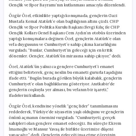
Gençlik ve Spor Bayramı’nın kutlanması amacıyla düzenlendi.
Özgür Özel, etkinlikte yaptığı konuşmada, gençlerin Gazi
Mustafa Kemal Atatürk’e olan bağlılığının altını çizdi. CHP
Gençlik ve Spor Politika Kurulu Başkanı Sevgi Kılıç ile CHP
Gençlik Kolları Genel Başkanı Cem Aydın’ın otobüs üzerinden
yaptığı konuşmalara değinen Özel, gençlerin Atatürk’e olan
vefa duygusunu ve Cumhuriyet’e sahip çıkma kararlılığını
vurguladı. “Bunlar, Cumhuriyet’in geleceği için en kritik
dönemler. Gençler, Atatürk’ün mirasına sahip çıkıyor,” dedi.
Özel, Atatürk’ün yalnızca gençlere Cumhuriyet’i emanet
ettiğini belirterek, genç neslin bu emaneti gururla taşıdığını
ifade etti. “Bugün burada görülen büyük kalabalık, gençlerin
Cumhuriyet’e olan bağlılıklarını gösteriyor. Anıtkabir’de
gençlerin coşkuyla yer alması, bu vefanın bir işareti,”
ifadelerini kullandı.
Özgür Özel, kendisine yönelik “genç lider” tanımlamasını
reddederek, Türkiye’de siyasetin yaşlı olduğunu ve gençlerin
önünü açmanın önemini vurguladı. “Cumhuriyeti, gerçek
sahipleri olan gençlere emanet edeceğiz. Bu süreçte Ekrem
İmamoğlu ve Mansur Yavaş ile birlikte üzerimize düşeni
yapacağız,” dedi. Gençlerin geleceği inşa etme görevinin