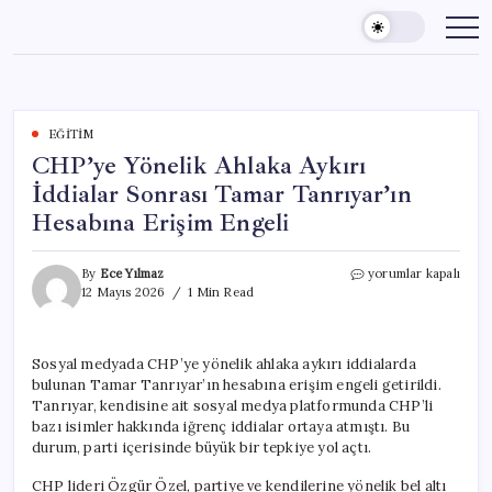
Skip
to
content
EĞITIM
CHP’ye Yönelik Ahlaka Aykırı
İddialar Sonrası Tamar Tanrıyar’ın
Hesabına Erişim Engeli
CHP’ye
By
Ece Yılmaz
yorumlar kapalı
Yönelik
12 Mayıs 2026
1 Min Read
Ahlaka
Aykırı
İddialar
Sosyal medyada CHP’ye yönelik ahlaka aykırı iddialarda
Sonrası
bulunan Tamar Tanrıyar’ın hesabına erişim engeli getirildi.
Tamar
Tanrıyar’ın
Tanrıyar, kendisine ait sosyal medya platformunda CHP’li
Hesabına
bazı isimler hakkında iğrenç iddialar ortaya atmıştı. Bu
Erişim
durum, parti içerisinde büyük bir tepkiye yol açtı.
Engeli
için
CHP lideri Özgür Özel, partiye ve kendilerine yönelik bel altı