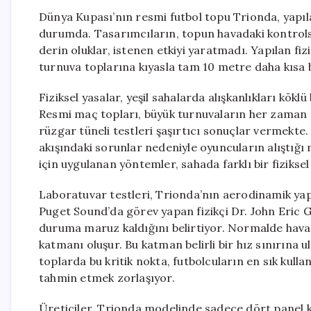
Dünya Kupası’nın resmi futbol topu Trionda, yapıl
durumda. Tasarımcıların, topun havadaki kontrols
derin oluklar, istenen etkiyi yaratmadı. Yapılan fiz
turnuva toplarına kıyasla tam 10 metre daha kısa b
Fiziksel yasalar, yeşil sahalarda alışkanlıkları kök
Resmi maç topları, büyük turnuvaların her zaman 
rüzgar tüneli testleri şaşırtıcı sonuçlar vermekte.
akışındaki sorunlar nedeniyle oyuncuların alıştığ
için uygulanan yöntemler, sahada farklı bir fiziksel
Laboratuvar testleri, Trionda’nın aerodinamik yap
Puget Sound’da görev yapan fizikçi Dr. John Eric G
duruma maruz kaldığını belirtiyor. Normalde havad
katmanı oluşur. Bu katman belirli bir hız sınırına
toplarda bu kritik nokta, futbolcuların en sık kulla
tahmin etmek zorlaşıyor.
Üreticiler, Trionda modelinde sadece dört panel k