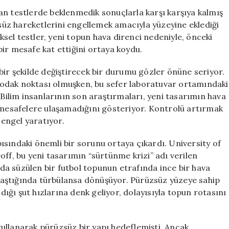
Trionda,
an testlerde beklenmedik sonuçlarla karşı karşıya kalmış
Testlerden
üz hareketlerini engellemek amacıyla yüzeyine eklediği
Beklenmedik
iksel testler, yeni topun hava direnci nedeniyle, önceki
Sonuçlarla
ir mesafe kat ettiğini ortaya koydu.
Çıktı
için
lü bir şekilde değiştirecek bir durumu gözler önüne seriyor.
odak noktası olmuşken, bu sefer laboratuvar ortamındaki
 Bilim insanlarının son araştırmaları, yeni tasarımın hava
ı mesafelere ulaşamadığını gösteriyor. Kontrolü artırmak
 engel yaratıyor.
ısındaki önemli bir sorunu ortaya çıkardı. University of
off, bu yeni tasarımın “sürtünme krizi” adı verilen
a süzülen bir futbol topunun etrafında ince bir hava
 ulaştığında türbülansa dönüşüyor. Pürüzsüz yüzeye sahip
ndığı şut hızlarına denk geliyor, dolayısıyla topun rotasını
ullanarak pürüzsüz bir yapı hedeflemişti. Ancak,