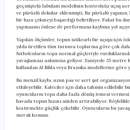
geçmişteki Jabulani modelinin kontrolsüz uçuş so
ve pürüzlü dokular eklenmişti. Bu pürüzlü yapının,
bir hıza çekmeyi başardığı belirtiliyor. Fakat bu d
yapmasını önlese de performans kaybına yol açıyo
Yapılan ölçümler, topun istikrarlı bir uçuşu için ö
yılda üretilen tüm turnuva toplarına göre çok daha 
futbolcuların topa normal güçleriyle vurdukların
yavaşlaması anlamına geliyor. Saniyede 35 metre h
kullanılan Al Rihla veya Brazuka modellerine göre
Bu menzil kaybı, uzun pas ve sert şut organizasyonl
etkileyebilir. Kaleciler için daha tahmin edilebilir 
oyuncuların topa daha fazla dönüş ivmesi vermesini
havada topun hızını aniden artırabiliyor. Böylelikl
kestirmekte güçlük çekebilir. Oyuncuların bu yava
merak konusu.