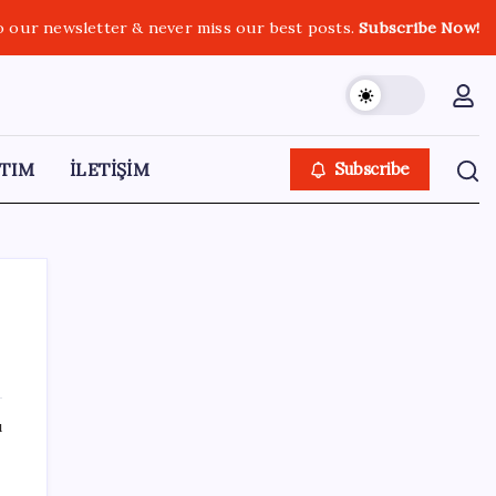
o our newsletter & never miss our best posts.
Subscribe Now!
TIM
İLETİŞİM
Subscribe
SON YAZILAR
ı
DİJİTAL ÜRÜN KALİTESİNDE YAPAY ZEKA
DÖNEMİ: kayIQ.ai, 500 BİN DOLAR TOHUM