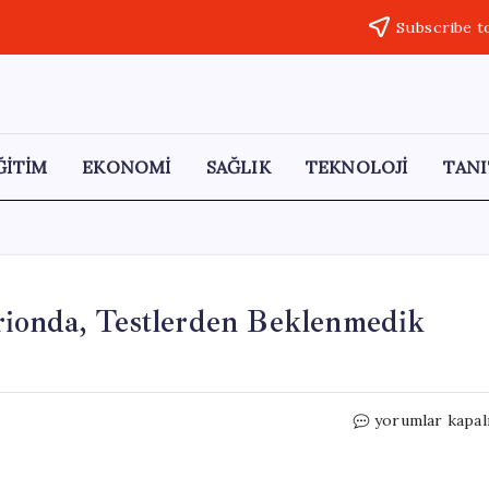
Subscribe t
ĞİTİM
EKONOMİ
SAĞLIK
TEKNOLOJİ
TANI
ionda, Testlerden Beklenmedik
Dünya
yorumlar kapal
Kupası’nın
Yeni
Topu