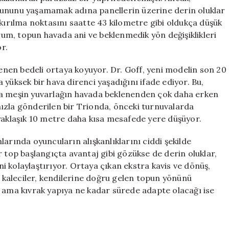
rununu yaşamamak adına panellerin üzerine derin oluklar
 kırılma noktasını saatte 43 kilometre gibi oldukça düşük
urum, topun havada ani ve beklenmedik yön değişiklikleri
r.
denen bedeli ortaya koyuyor. Dr. Goff, yeni modelin son 20
yüksek bir hava direnci yaşadığını ifade ediyor. Bu,
da meşin yuvarlağın havada beklenenden çok daha erken
ızla gönderilen bir Trionda, önceki turnuvalarda
 yaklaşık 10 metre daha kısa mesafede yere düşüyor.
arında oyuncuların alışkanlıklarını ciddi şekilde
bir top başlangıçta avantaj gibi gözükse de derin oluklar,
 kolaylaştırıyor. Ortaya çıkan ekstra kavis ve dönüş,
e kaleciler, kendilerine doğru gelen topun yönünü
ş ama kıvrak yapıya ne kadar sürede adapte olacağı ise