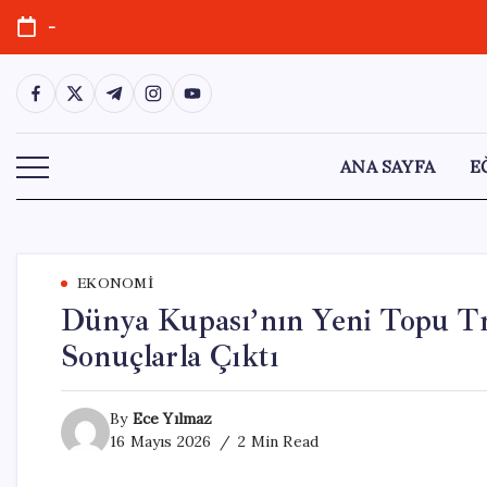
Skip
-
to
content
https://www.facebook.com/
https://twitter.com/
https://t.me/
https://www.instagram.com/
https://youtube.com/
ANA SAYFA
E
EKONOMI
Dünya Kupası’nın Yeni Topu Tr
Sonuçlarla Çıktı
By
Ece Yılmaz
16 Mayıs 2026
2 Min Read