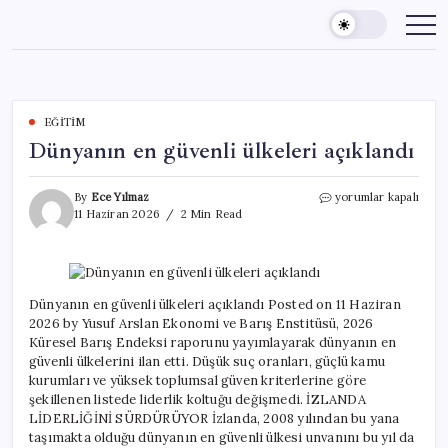
Skip
to
content
EĞITIM
Dünyanın en güvenli ülkeleri açıklandı
Dünyanın
By
Ece Yılmaz
yorumlar kapalı
en
11 Haziran 2026
2 Min Read
güvenli
ülkeleri
açıklandı
için
Dünyanın en güvenli ülkeleri açıklandı Posted on 11 Haziran
2026 by Yusuf Arslan Ekonomi ve Barış Enstitüsü, 2026
Küresel Barış Endeksi raporunu yayımlayarak dünyanın en
güvenli ülkelerini ilan etti. Düşük suç oranları, güçlü kamu
kurumları ve yüksek toplumsal güven kriterlerine göre
şekillenen listede liderlik koltuğu değişmedi. İZLANDA
LİDERLİĞİNİ SÜRDÜRÜYOR İzlanda, 2008 yılından bu yana
taşımakta olduğu dünyanın en güvenli ülkesi unvanını bu yıl da