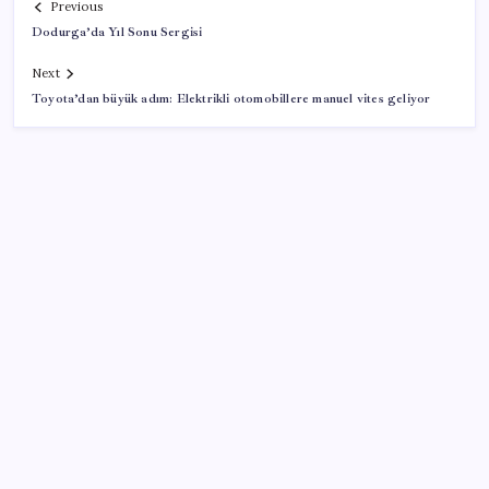
Previous
Dodurga’da Yıl Sonu Sergisi
Next
Toyota’dan büyük adım: Elektrikli otomobillere manuel vites geliyor
SON YAZILAR
Filiz Eryılmaz açıkladı: Altının yükselişi nerede
duracak?
Son Dakika… Şehit yakınları ve gazilerin haklarına
yönelik düzenlemeleri içeren kanun teklifi, yasalaştı!