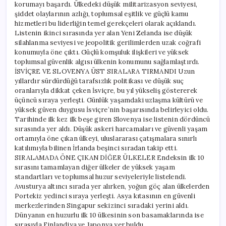
korumayı başardı. Ülkedeki düşük militarizasyon seviyesi,
şiddet olaylarının azlığı, toplumsal eşitlik ve güçlü kamu
hizmetleri bu liderliğin temel gerekçeleri olarak açıklandı.
Listenin ikinci sırasında yer alan Yeni Zelanda ise düşük
silahlanma seviyesi ve jeopolitik gerilimlerden uzak coğrafi
konumuyla öne çıktı. Güçlü komşuluk ilişkileri ve yüksek
toplumsal güvenlik algısı ülkenin konumunu sağlamlaştırdı.
İSVİÇRE VE SLOVENYA ÜST SIRALARA TIRMANDI Uzun
yıllardır sürdürdüğü tarafsızlık politikası ve düşük suç
oranlarıyla dikkat çeken İsviçre, bu yıl yükseliş göstererek
üçüncü sıraya yerleşti. Günlük yaşamdaki uzlaşma kültürü ve
yüksek güven duygusu İsviçre’nin başarısında belirleyici oldu.
Tarihinde ilk kez ilk beşe giren Slovenya ise listenin dördüncü
sırasında yer aldı. Düşük askeri harcamaları ve güvenli yaşam
ortamıyla öne çıkan ülkeyi, uluslararası çatışmalara sınırlı
katılımıyla bilinen İrlanda beşinci sıradan takip etti.
SIRALAMADA ÖNE ÇIKAN DİĞER ÜLKELER Endeksin ilk 10
sırasını tamamlayan diğer ülkeler de yüksek yaşam
standartları ve toplumsal huzur seviyeleriyle listelendi.
Avusturya altıncı sırada yer alırken, yoğun göç alan ülkelerden
Portekiz yedinci sıraya yerleşti. Asya kıtasının en güvenli
merkezlerinden Singapur sekizinci sıradaki yerini aldı.
Dünyanın en huzurlu ilk 10 ülkesinin son basamaklarında ise
sırasıyla Finlandiya ve Japonya yer buldu.