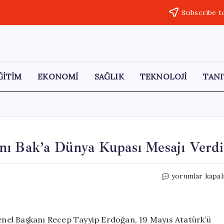
Subscribe t
ĞİTİM
EKONOMİ
SAĞLIK
TEKNOLOJİ
TANI
nı Bak’a Dünya Kupası Mesajı Verdi
Erdoğan,
yorumlar kapal
Gençlik
ve
Spor
Bakanı
nel Başkanı Recep Tayyip Erdoğan, 19 Mayıs Atatürk’ü