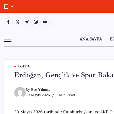
Skip
-
to
content
https://www.facebook.com/
https://twitter.com/
https://t.me/
https://www.instagram.com/
https://youtube.com/
ANA SAYFA
E
EĞITIM
Erdoğan, Gençlik ve Spor Baka
By
Ece Yılmaz
20 Mayıs 2026
1 Min Read
20 Mayıs 2026 tarihinde Cumhurbaşkanı ve AKP Ge