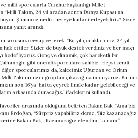
Bak’a
ve milli sporcularla Cumhurbaşkanlığı Millet
Dünya
in “Milli Takım, 24 yıl aradan sonra Dünya Kupası’na
Kupası
nuyor. Şansımız nedir, nereye kadar ilerleyebiliriz? Sizce
Mesajı
usuna yanıt arandı.
Verdi
için
n sorusuna cevap vererek, “Bu yıl çocuklarımız, 24 yıl
hak ettiler. Sizler de büyük destek verdiniz ve her maçı
ı hedefliyoruz. Genç ve dinamik, çok hareketli bir
Çalhanoğlu gibi önemli sporculara sahibiz. Hepsi kendi
ki diğer sporcularımız da, kalecimiz Uğurcan ve Orkun
 Milli Takımımızın gruptan çıkacağına inanıyoruz. Birinci
zın son 16’ya, hatta çeyrek finale kadar gelebileceği ve
ların arkasında duracağız.” ifadelerini kullandı.
favoriler arasında olduğunu belirten Bakan Bak, “Ama biz
anı Erdoğan, “Sürpriz yapabiliriz deme, ‘Biz kazanacağız.
üzerine Bakan Bak, “Kazanacağız efendim, tamam.”