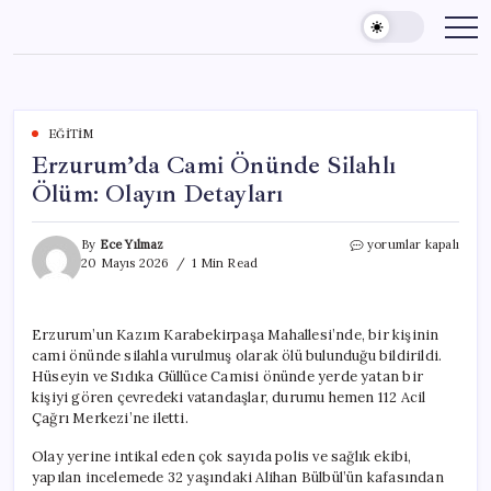
Skip
to
content
EĞITIM
Erzurum’da Cami Önünde Silahlı
Ölüm: Olayın Detayları
Erzurum’da
By
Ece Yılmaz
yorumlar kapalı
Cami
20 Mayıs 2026
1 Min Read
Önünde
Silahlı
Ölüm:
Erzurum’un Kazım Karabekirpaşa Mahallesi’nde, bir kişinin
Olayın
cami önünde silahla vurulmuş olarak ölü bulunduğu bildirildi.
Detayları
için
Hüseyin ve Sıdıka Güllüce Camisi önünde yerde yatan bir
kişiyi gören çevredeki vatandaşlar, durumu hemen 112 Acil
Çağrı Merkezi’ne iletti.
Olay yerine intikal eden çok sayıda polis ve sağlık ekibi,
yapılan incelemede 32 yaşındaki Alihan Bülbül’ün kafasından