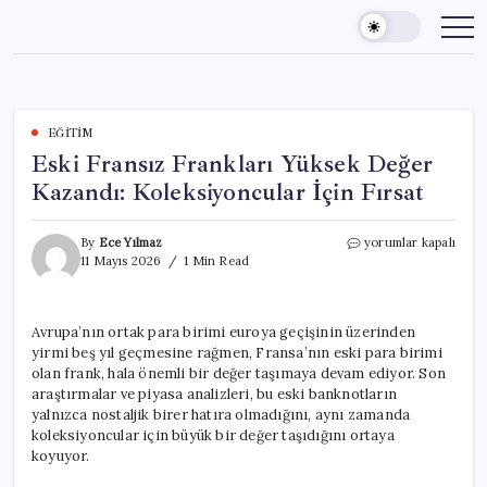
Skip
to
content
EĞITIM
Eski Fransız Frankları Yüksek Değer
Kazandı: Koleksiyoncular İçin Fırsat
Eski
By
Ece Yılmaz
yorumlar kapalı
Fransız
11 Mayıs 2026
1 Min Read
Frankları
Yüksek
Değer
Avrupa’nın ortak para birimi euroya geçişinin üzerinden
Kazandı:
yirmi beş yıl geçmesine rağmen, Fransa’nın eski para birimi
Koleksiyoncular
İçin
olan frank, hala önemli bir değer taşımaya devam ediyor. Son
Fırsat
araştırmalar ve piyasa analizleri, bu eski banknotların
için
yalnızca nostaljik birer hatıra olmadığını, aynı zamanda
koleksiyoncular için büyük bir değer taşıdığını ortaya
koyuyor.