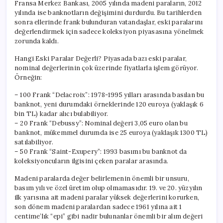
Fransa Merkez Bankası, 2005 yılında madeni paraların, 2012
yılında ise banknotların değişimini durdurdu. Bu tarihlerden
sonra ellerinde frank bulunduran vatandaşlar, eski paralarını
değerlendirmek için sadece koleksiyon piyasasına yönelmek
zorunda kaldı.
Hangi Eski Paralar Değerli? Piyasada bazı eski paralar,
nominal değerlerinin çok üzerinde fiyatlarla işlem görüyor.
Örneğin:
– 100 Frank “Delacroix”: 1978-1995 yılları arasında basılan bu
banknot, yeni durumdaki örneklerinde 120 euroya (yaklaşık 6
bin TL) kadar alıcı bulabiliyor.
– 20 Frank “Debussy”: Nominal değeri 3,05 euro olan bu
banknot, mükemmel durumda ise 25 euroya (yaklaşık 1300 TL)
satılabiliyor.
– 50 Frank “Saint-Exupery”: 1993 basımı bu banknot da
koleksiyoncuların ilgisini çeken paralar arasında.
Madeni paralarda değer belirlemenin önemli bir unsuru,
basım yılı ve özel üretim olup olmamasıdır. 19. ve 20. yüzyılın
ilk yarısına ait madeni paralar yüksek değerlerini korurken,
son dönem madeni paralardan sadece 1961 yılına ait 1
centime’lık “epi” gibi nadir bulunanlar önemli bir alım değeri