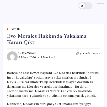
Skip
to
content
EĞITIM
Evo Morales Hakkında Yakalama
Kararı Çıktı
Evo
By
Ece Yılmaz
yorumlar kapalı
Morales
13 Mayıs 2026
1 Min Read
Hakkında
Yakalama
Kararı
Bolivya’da eski Devlet Başkanı Evo Morales hakkında “nitelikli
Çıktı
insan kaçakçılığı” suçlamasıyla yakalama kararı alındı. 13
için
Mayıs 2026 tarihinde Tarija kentinde başlayan davanın ilk
duruşmasına Morales ve avukatları katılmadı. Bu durum
üzerine mahkeme, Morales’i “firari” ilan ederek hakkında
yakalama kararı çıkardı ve yurtdışına çıkışına yasak getirdi.
Mahkeme, Morales’in duruşmaya katılmamasını “yargıya