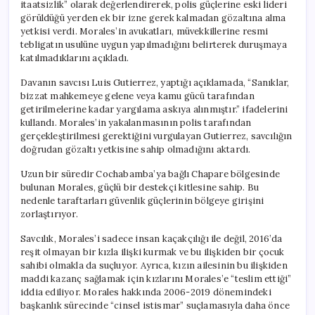
itaatsizlik” olarak değerlendirerek, polis güçlerine eski lideri
görüldüğü yerden ek bir izne gerek kalmadan gözaltına alma
yetkisi verdi. Morales’in avukatları, müvekkillerine resmi
tebligatın usulüne uygun yapılmadığını belirterek duruşmaya
katılmadıklarını açıkladı.
Davanın savcısı Luis Gutierrez, yaptığı açıklamada, “Sanıklar,
bizzat mahkemeye gelene veya kamu gücü tarafından
getirilmelerine kadar yargılama askıya alınmıştır.” ifadelerini
kullandı. Morales’in yakalanmasının polis tarafından
gerçekleştirilmesi gerektiğini vurgulayan Gutierrez, savcılığın
doğrudan gözaltı yetkisine sahip olmadığını aktardı.
Uzun bir süredir Cochabamba’ya bağlı Chapare bölgesinde
bulunan Morales, güçlü bir destekçi kitlesine sahip. Bu
nedenle taraftarları güvenlik güçlerinin bölgeye girişini
zorlaştırıyor.
Savcılık, Morales’i sadece insan kaçakçılığı ile değil, 2016’da
reşit olmayan bir kızla ilişki kurmak ve bu ilişkiden bir çocuk
sahibi olmakla da suçluyor. Ayrıca, kızın ailesinin bu ilişkiden
maddi kazanç sağlamak için kızlarını Morales’e “teslim ettiği”
iddia ediliyor. Morales hakkında 2006-2019 dönemindeki
başkanlık sürecinde “cinsel istismar” suçlamasıyla daha önce