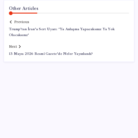
Other Articles
Previous
Trump’tan İran’a Sert Uyarı: ‘Ya Anlaşma Yapacaksınız Ya Yok
Olacaksınız’
Next
13 Mayıs 2026 Resmi Gazete’de Neler Yayınlandı?
SON YAZILAR
Pixel Telefonlara Yapay Zeka Destekli Saat