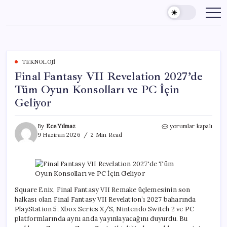
Skip
to
content
TEKNOLOJI
Final Fantasy VII Revelation 2027’de
Tüm Oyun Konsolları ve PC İçin
Geliyor
Final
By
Ece Yılmaz
yorumlar kapalı
Fantasy
9 Haziran 2026
2 Min Read
VII
Revelation
2027’de
Tüm
Oyun
Konsolları
Square Enix, Final Fantasy VII Remake üçlemesinin son
ve
halkası olan Final Fantasy VII Revelation’ı 2027 baharında
PC
PlayStation 5, Xbox Series X/S, Nintendo Switch 2 ve PC
İçin
platformlarında aynı anda yayınlayacağını duyurdu. Bu
Geliyor