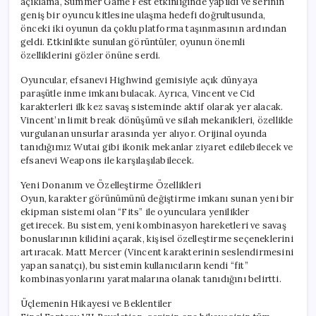
açıklama, Summer Game Fest etkinliğinde yapıldı ve serinin
için
geniş bir oyuncu kitlesine ulaşma hedefi doğrultusunda,
önceki iki oyunun da çoklu platforma taşınmasının ardından
geldi. Etkinlikte sunulan görüntüler, oyunun önemli
özelliklerini gözler önüne serdi.
Oyuncular, efsanevi Highwind gemisiyle açık dünyaya
paraşütle inme imkanı bulacak. Ayrıca, Vincent ve Cid
karakterleri ilk kez savaş sisteminde aktif olarak yer alacak.
Vincent’ın limit break dönüşümü ve silah mekanikleri, özellikle
vurgulanan unsurlar arasında yer alıyor. Orijinal oyunda
tanıdığımız Wutai gibi ikonik mekanlar ziyaret edilebilecek ve
efsanevi Weapons ile karşılaşılabilecek.
Yeni Donanım ve Özelleştirme Özellikleri
Oyun, karakter görünümünü değiştirme imkanı sunan yeni bir
ekipman sistemi olan “Fits” ile oyunculara yenilikler
getirecek. Bu sistem, yeni kombinasyon hareketleri ve savaş
bonuslarının kilidini açarak, kişisel özelleştirme seçeneklerini
artıracak. Matt Mercer (Vincent karakterinin seslendirmesini
yapan sanatçı), bu sistemin kullanıcıların kendi “fit”
kombinasyonlarını yaratmalarına olanak tanıdığını belirtti.
Üçlemenin Hikayesi ve Beklentiler