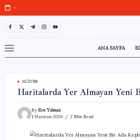
Skip
-
to
content
https://www.facebook.com/
https://twitter.com/
https://t.me/
https://www.instagram.com/
https://youtube.com/
ANA SAYFA
E
EĞITIM
Haritalarda Yer Almayan Yeni B
By
Ece Yılmaz
1 Haziran 2026
2 Min Read