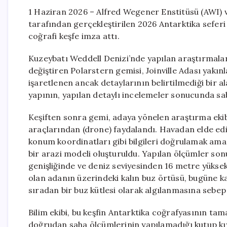
1 Haziran 2026 – Alfred Wegener Enstitüsü (AWI) 
tarafından gerçekleştirilen 2026 Antarktika seferi s
coğrafi keşfe imza attı.
Kuzeybatı Weddell Denizi’nde yapılan araştırmalar
değiştiren Polarstern gemisi, Joinville Adası yakın
işaretlenen ancak detaylarının belirtilmediği bir al
yapının, yapılan detaylı incelemeler sonucunda sabi
Keşiften sonra gemi, adaya yönelen araştırma ekibi
araçlarından (drone) faydalandı. Havadan elde edile
konum koordinatları gibi bilgileri doğrulamak ama
bir arazi modeli oluşturuldu. Yapılan ölçümler s
genişliğinde ve deniz seviyesinden 16 metre yüksekl
olan adanın üzerindeki kalın buz örtüsü, bugüne ka
sıradan bir buz kütlesi olarak algılanmasına sebep
Bilim ekibi, bu keşfin Antarktika coğrafyasının t
doğrudan saha ölçümlerinin yapılamadığı kutup kıyı