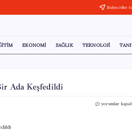
Subscribe t
ĞİTİM
EKONOMİ
SAĞLIK
TEKNOLOJİ
TANI
ir Ada Keşfedildi
Haritalarda
yorumlar kapal
Yer
Almayan
Yeni
Bir