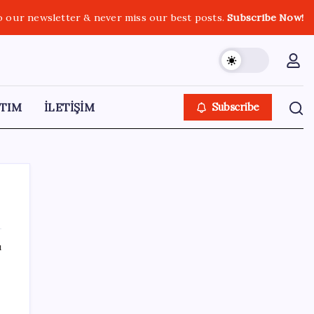
o our newsletter & never miss our best posts.
Subscribe Now!
TIM
İLETİŞİM
Subscribe
ı
SON YAZILAR
WhatsApp’ta Küresel Kaos: Milyonlarca
Hesap Neden Kapatıldı?