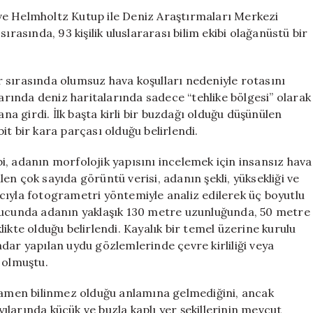
Ada
ve Helmholtz Kutup ile Deniz Araştırmaları Merkezi
Keşfedildi
ırasında, 93 kişilik uluslararası bilim ekibi olağanüstü bir
için
 sırasında olumsuz hava koşulları nedeniyle rotasını
larında deniz haritalarında sadece “tehlike bölgesi” olarak
ana girdi. İlk başta kirli bir buzdağı olduğu düşünülen
t bir kara parçası olduğu belirlendi.
, adanın morfolojik yapısını incelemek için insansız hava
n çok sayıda görüntü verisi, adanın şekli, yüksekliği ve
cıyla fotogrametri yöntemiyle analiz edilerek üç boyutlu
onucunda adanın yaklaşık 130 metre uzunluğunda, 50 metre
ikte olduğu belirlendi. Kayalık bir temel üzerine kurulu
dar yapılan uydu gözlemlerinde çevre kirliliği veya
 olmuştu.
amamen bilinmez olduğu anlamına gelmediğini, ancak
larında küçük ve buzla kaplı yer şekillerinin mevcut