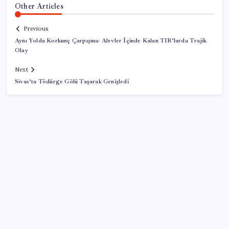
Other Articles
Previous
Aynı Yolda Korkunç Çarpışma: Alevler İçinde Kalan TIR’larda Trajik
Olay
Next
Sivas’ta Tödürge Gölü Taşarak Genişledi
SON YAZILAR
Baş dönmesi şikayetiyle hastaneye gitti: Literatüre