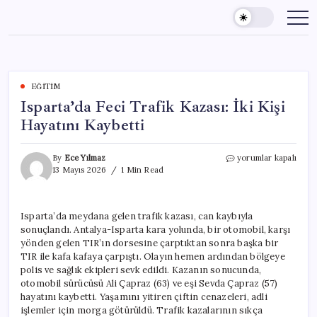
Skip
to
content
EĞITIM
Isparta’da Feci Trafik Kazası: İki Kişi
Hayatını Kaybetti
Isparta’da
By
Ece Yılmaz
yorumlar kapalı
Feci
13 Mayıs 2026
1 Min Read
Trafik
Kazası:
İki
Isparta’da meydana gelen trafik kazası, can kaybıyla
Kişi
sonuçlandı. Antalya-Isparta kara yolunda, bir otomobil, karşı
Hayatını
Kaybetti
yönden gelen TIR’ın dorsesine çarptıktan sonra başka bir
için
TIR ile kafa kafaya çarpıştı. Olayın hemen ardından bölgeye
polis ve sağlık ekipleri sevk edildi. Kazanın sonucunda,
otomobil sürücüsü Ali Çapraz (63) ve eşi Sevda Çapraz (57)
hayatını kaybetti. Yaşamını yitiren çiftin cenazeleri, adli
işlemler için morga götürüldü. Trafik kazalarının sıkça