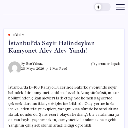
Skip
to
content
EĞITIM
İstanbul’da Seyir Halindeyken
Kamyonet Alev Alev Yandı!
İstanbul’da
By
Ece Yılmaz
yorumlar kapalı
Seyir
20 Mayıs 2026
1 Min Read
Halindeyken
Kamyonet
Alev
İstanbul’da D-100 Karayolu üzerinde Bakırköy yönünde seyir
Alev
halindeki bir kamyonet, aniden alev aldı. Araç sürücüsü, motor
Yandı!
için
bölümünden çıkan alevleri fark ettiğinde hemen sağ şeride
çekerek durumu itfaiye ekiplerine bildirdi. Olay yerine hızla
intikal eden itfaiye ekipleri, yangını kısa sürede kontrol altına
alarak söndürdü. Şans eseri, olayda herhangi bir yaralanma ya
da can kaybı yaşanmazken, kamyonet kullanılamaz hale geldi.
Yangının çıkış sebebinin araştırıldığı öğrenildi.