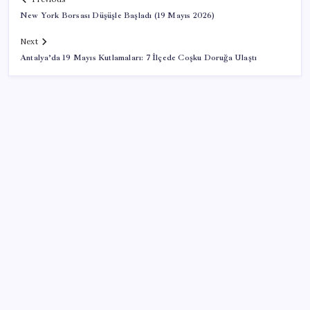
New York Borsası Düşüşle Başladı (19 Mayıs 2026)
Next
Antalya’da 19 Mayıs Kutlamaları: 7 İlçede Coşku Doruğa Ulaştı
SON YAZILAR
Reddit’te Karma Devri Kapanıyor mu?
WhatsApp’ta Küresel Kaos: Milyonlarca Hesap
Neden Kapatıldı?
YENİ Partili Ceylan duyurdu: Bağış kampanyasında