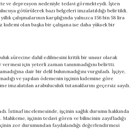
iyete ve depresyon nedeniyle tedavi görmekteydi. İşten
ucuya götürülerek bazı belgeleri imzalatıldığı belirtildi.
yıllık çalışmalarının karşılığında yalnızca 156 bin 58 lira
az kıdemi olan başka bir çalışana ise daha yüksek bir
uluk sürecine dahil edilmesini kritik bir unsur olarak
 vermesi için yeterli zaman tanınmadığını belirtti.
lamadığına dair bir delil bulunmadığını vurguladı. İşçiye,
nmadığı ve yapılan ödemenin işçinin kıdemine göre
keme imzalatılan arabuluculuk tutanaklarını geçersiz saydı.
ı. İstinaf incelemesinde, işçinin sağlık durumu hakkında
i. Mahkeme, işçinin tedavi gören ve bilincinin zayıfladığı
işçinin zor durumundan faydalandığı değerlendirmesi