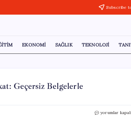
Subscribe t
ĞİTİM
EKONOMİ
SAĞLIK
TEKNOLOJİ
TANI
kat: Geçersiz Belgelerle
İşten
yorumlar kapal
Çıkarılan
Çalışanlara
Dikkat: