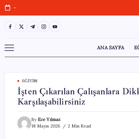
Skip
-
to
content
https://www.facebook.com/
https://twitter.com/
https://t.me/
https://www.instagram.com/
https://youtube.com/
ANA SAYFA
E
EĞITIM
İşten Çıkarılan Çalışanlara Dik
Karşılaşabilirsiniz
By
Ece Yılmaz
18 Mayıs 2026
2 Min Read