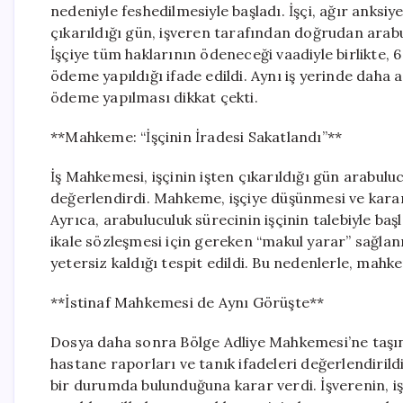
nedeniyle feshedilmesiyle başladı. İşçi, ağır anks
çıkarıldığı gün, işveren tarafından doğrudan arabul
İşçiye tüm haklarının ödeneceği vaadiyle birlikte, 6 
ödeme yapıldığı ifade edildi. Aynı iş yerinde daha 
ödeme yapılması dikkat çekti.
**Mahkeme: “İşçinin İradesi Sakatlandı”**
İş Mahkemesi, işçinin işten çıkarıldığı gün arabuluc
değerlendirdi. Mahkeme, işçiye düşünmesi ve karar
Ayrıca, arabuluculuk sürecinin işçinin talebiyle baş
ikale sözleşmesi için gereken “makul yarar” sağla
yetersiz kaldığı tespit edildi. Bu nedenlerle, mah
**İstinaf Mahkemesi de Aynı Görüşte**
Dosya daha sonra Bölge Adliye Mahkemesi’ne taşınd
hastane raporları ve tanık ifadeleri değerlendirild
bir durumda bulunduğuna karar verdi. İşverenin, 