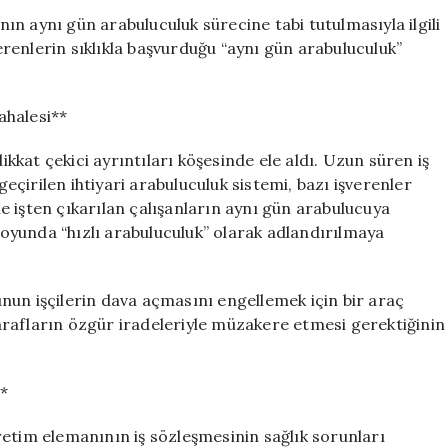
Geçersiz
anın aynı gün arabuluculuk sürecine tabi tutulmasıyla ilgili
Belgelerle
verenlerin sıklıkla başvurduğu “aynı gün arabuluculuk”
Karşılaşabilirsi
için
ahalesi**
dikkat çekici ayrıntıları köşesinde ele aldı. Uzun süren iş
çirilen ihtiyari arabuluculuk sistemi, bazı işverenler
kle işten çıkarılan çalışanların aynı gün arabulucuya
oyunda “hızlı arabuluculuk” olarak adlandırılmaya
nun işçilerin dava açmasını engellemek için bir araç
rafların özgür iradeleriyle müzakere etmesi gerektiğinin
**
 üretim elemanının iş sözleşmesinin sağlık sorunları