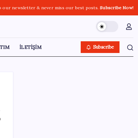
o our newsletter & never miss our best posts.
Subscribe Now!
TIM
İLETİŞİM
Subscribe
SON YAZILAR
ı
Redmi 17 ve 17 5G 7.500 mAh Batarya ile
Tanıtıldı