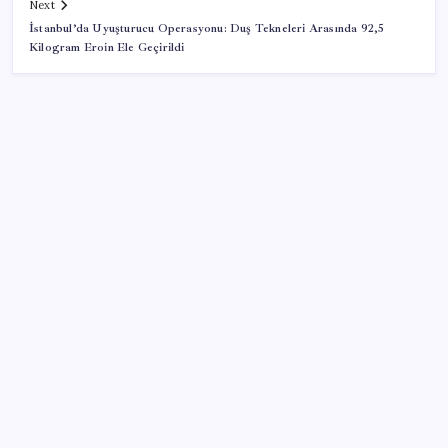
Next
İstanbul’da Uyuşturucu Operasyonu: Duş Tekneleri Arasında 92,5
Kilogram Eroin Ele Geçirildi
SON YAZILAR
Pixel Telefonlara Yapay Zeka Destekli Saat
Tasarımları Geliyor
İYİ Parti’den ‘çerçeve yasa’ hamlesi: Komisyon’dan
canlı yayın açtı
Redmi 17 ve 17 5G 7.500 mAh Batarya ile Tanıtıldı