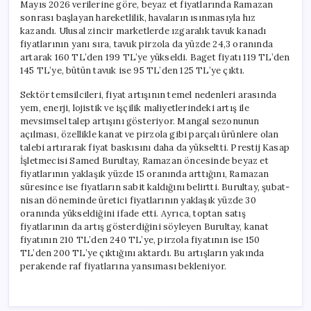
Mayıs 2026 verilerine göre, beyaz et fiyatlarında Ramazan
sonrası başlayan hareketlilik, havaların ısınmasıyla hız
kazandı. Ulusal zincir marketlerde ızgaralık tavuk kanadı
fiyatlarının yanı sıra, tavuk pirzola da yüzde 24,3 oranında
artarak 160 TL’den 199 TL’ye yükseldi. Baget fiyatı 119 TL’den
145 TL’ye, bütün tavuk ise 95 TL’den 125 TL’ye çıktı.
Sektör temsilcileri, fiyat artışının temel nedenleri arasında
yem, enerji, lojistik ve işçilik maliyetlerindeki artış ile
mevsimsel talep artışını gösteriyor. Mangal sezonunun
açılması, özellikle kanat ve pirzola gibi parçalı ürünlere olan
talebi artırarak fiyat baskısını daha da yükseltti. Prestij Kasap
İşletmecisi Samed Burultay, Ramazan öncesinde beyaz et
fiyatlarının yaklaşık yüzde 15 oranında arttığını, Ramazan
süresince ise fiyatların sabit kaldığını belirtti. Burultay, şubat-
nisan döneminde üretici fiyatlarının yaklaşık yüzde 30
oranında yükseldiğini ifade etti. Ayrıca, toptan satış
fiyatlarının da artış gösterdiğini söyleyen Burultay, kanat
fiyatının 210 TL’den 240 TL’ye, pirzola fiyatının ise 150
TL’den 200 TL’ye çıktığını aktardı. Bu artışların yakında
perakende raf fiyatlarına yansıması bekleniyor.