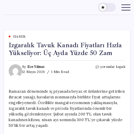
Skip
to
content
HABER
Izgaralık Tavuk Kanadı Fiyatları Hızla
Yükseliyor: Üç Ayda Yüzde 50 Zam
Izgaralık
By
Ece Yılmaz
yorumlar kapalı
Tavuk
12 Mayıs 2026
1 Min Read
Kanadı
Fiyatları
Hızla
Ramazan döneminde iç piyasada beyaz et ürünlerine getirilen
Yükseliyor:
ihracat yasağı, havaların ısınmasıyla birlikte fiyat artışlarını
Üç
Ayda
engelleyemedi. Özellikle mangal sezonunun yaklaşmasıyla,
Yüzde
izgaralık tavuk kanadı ve pirzola fiyatlarında önemli bir
50
yükseliş gözlemleniyor. Şubat ayında 200 TL olan tavuk
Zam
kanadının kilosu, nisan ayı sonunda 300 TL’ye çıkarak yüzde
için
50’lik bir artış yaşadı.