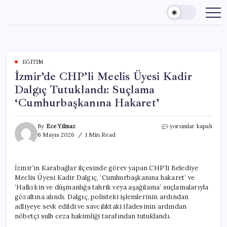
Skip
to
content
EĞITIM
İzmir’de CHP’li Meclis Üyesi Kadir
Dalgıç Tutuklandı: Suçlama
‘Cumhurbaşkanına Hakaret’
İzmir’de
By
Ece Yılmaz
yorumlar kapalı
CHP’li
6 Mayıs 2026
1 Min Read
Meclis
Üyesi
Kadir
İzmir’in Karabağlar ilçesinde görev yapan CHP’li Belediye
Dalgıç
Meclis Üyesi Kadir Dalgıç, ‘Cumhurbaşkanına hakaret’ ve
Tutuklandı:
Suçlama
‘Halkı kin ve düşmanlığa tahrik veya aşağılama’ suçlamalarıyla
‘Cumhurbaşkanına
gözaltına alındı. Dalgıç, polisteki işlemlerinin ardından
Hakaret’
adliyeye sevk edildi ve savcılıktaki ifadesinin ardından
için
nöbetçi sulh ceza hakimliği tarafından tutuklandı.