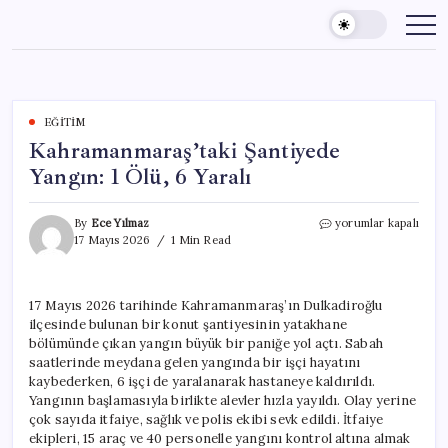
Skip
to
content
EĞITIM
Kahramanmaraş’taki Şantiyede
Yangın: 1 Ölü, 6 Yaralı
Kahramanmaraş’taki
By
Ece Yılmaz
yorumlar kapalı
Şantiyede
17 Mayıs 2026
1 Min Read
Yangın:
1
Ölü,
17 Mayıs 2026 tarihinde Kahramanmaraş’ın Dulkadiroğlu
6
ilçesinde bulunan bir konut şantiyesinin yatakhane
Yaralı
için
bölümünde çıkan yangın büyük bir paniğe yol açtı. Sabah
saatlerinde meydana gelen yangında bir işçi hayatını
kaybederken, 6 işçi de yaralanarak hastaneye kaldırıldı.
Yangının başlamasıyla birlikte alevler hızla yayıldı. Olay yerine
çok sayıda itfaiye, sağlık ve polis ekibi sevk edildi. İtfaiye
ekipleri, 15 araç ve 40 personelle yangını kontrol altına almak