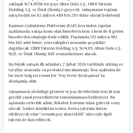
için
yaklaşık %74,85’lik bir payı Altun Gıda A.Ş., GMS Yatırım
Holding A.Ş. ve Ümit Gümüş’e geçecek. Anlaşmanın toplam
satış bedeli ise 82 milyon 489 bin 293 dolar olarak belirlendi.
Kamuyu Aydınlatma Platformu (KAP) üzerinden yapılan
açıklamada, satışa konu olan hisselerin hem A hem de B grubu
hisselerden oluştuğu ifade edildi. Toplamda 133 milyon 982
bin 610 adet hisse, yeni sahipleri arasında şu şekilde
dağıtılacak: GMS Yatırım Holding A.Ş. %34,85, Altun Gıda A.Ş.
%25, ve Ümit Gümüş %15 oranında hisse alacak.
Bu büyük satışın ilk adımları, 2 Şubat 2026 tarihinde atılmış ve
taraflar arasında ön protokol imzalanmıştı. Son açıklama ile
bu niyet belgesi resmi bir “Pay Devir Sözleşmesi”ne
dönüşmüş oldu.
Anlaşmanın yürürlüğe girmesi ve pay devirlerinin tescili için
gerekli yasal prosedürlerin tamamlanması bekleniyor. Bu
aşamada en kritik adım, Rekabet Kurumu’ndan gelecek onay
olacak. İzinler alındıktan sonra, borsa yatırımcılarını
etkileyecek olan “zorunlu pay alım teklifi” süreciyle ilgili
takvim de ilan edilecek.