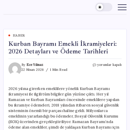
Skip
to
content
HABER
Kurban Bayramı Emekli İkramiyeleri:
2026 Detayları ve Ödeme Tarihleri
Kurban
By
Ece Yılmaz
yorumlar kapalı
Bayramı
22 Nisan 2026
1 Min Read
Emekli
İkramiyeleri:
2026
2026 yılına girerken emeklilere yönelik Kurban Bayramı
Detayları
ikramiyesi ile ilgili tüm bilgiler gün yüzüne çıktı. Her yıl
ve
Ödeme
Ramazan ve Kurban Bayramları öncesinde emeklilere yapılan
Tarihleri
bu ikramiye ödemeleri, 2018 yılından itibaren sosyal güvenlik
için
sisteminin önemli bir parçası haline geldi. Milyonlarca
emeklinin yararlandığı bu ödemeler, Sosyal Güvenlik Kurumu
(SGK) üzerinden gerçekleştiriliyor. Ramazan Bayramı’nda
ödeme alan emekliler, şimdi de yaklaşan Kurban Bayramı için