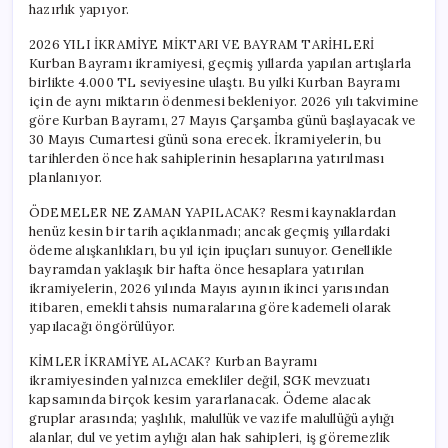
hazırlık yapıyor.
2026 YILI İKRAMİYE MİKTARI VE BAYRAM TARİHLERİ
Kurban Bayramı ikramiyesi, geçmiş yıllarda yapılan artışlarla
birlikte 4.000 TL seviyesine ulaştı. Bu yılki Kurban Bayramı
için de aynı miktarın ödenmesi bekleniyor. 2026 yılı takvimine
göre Kurban Bayramı, 27 Mayıs Çarşamba günü başlayacak ve
30 Mayıs Cumartesi günü sona erecek. İkramiyelerin, bu
tarihlerden önce hak sahiplerinin hesaplarına yatırılması
planlanıyor.
ÖDEMELER NE ZAMAN YAPILACAK? Resmi kaynaklardan
henüz kesin bir tarih açıklanmadı; ancak geçmiş yıllardaki
ödeme alışkanlıkları, bu yıl için ipuçları sunuyor. Genellikle
bayramdan yaklaşık bir hafta önce hesaplara yatırılan
ikramiyelerin, 2026 yılında Mayıs ayının ikinci yarısından
itibaren, emekli tahsis numaralarına göre kademeli olarak
yapılacağı öngörülüyor.
KİMLER İKRAMİYE ALACAK? Kurban Bayramı
ikramiyesinden yalnızca emekliler değil, SGK mevzuatı
kapsamında birçok kesim yararlanacak. Ödeme alacak
gruplar arasında; yaşlılık, malullük ve vazife malullüğü aylığı
alanlar, dul ve yetim aylığı alan hak sahipleri, iş göremezlik