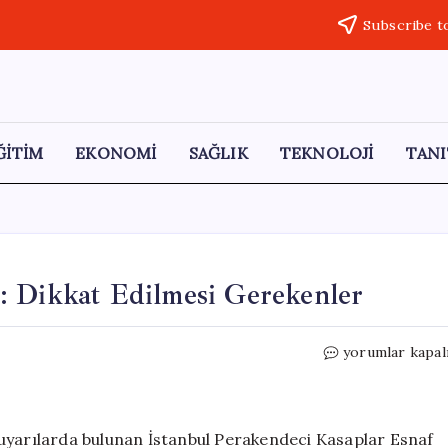
Subscribe t
ĞİTİM
EKONOMİ
SAĞLIK
TEKNOLOJİ
TANI
: Dikkat Edilmesi Gerekenler
Kurban
yorumlar kapal
Eti
Saklama
Yöntemleri:
Dikkat
 uyarılarda bulunan İstanbul Perakendeci Kasaplar Esnaf