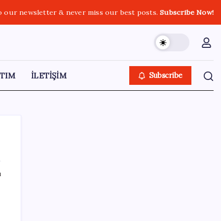
o our newsletter & never miss our best posts.
Subscribe Now!
TIM
İLETİŞİM
Subscribe
ı
SON YAZILAR
WhatsApp’ta Küresel Kaos: Milyonlarca
Hesap Neden Kapatıldı?