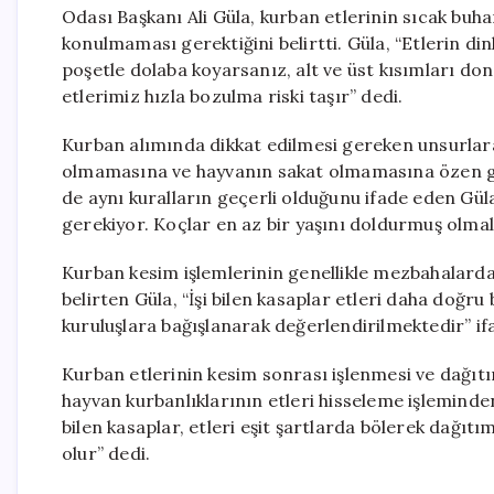
Odası Başkanı Ali Güla, kurban etlerinin sıcak buha
konulmaması gerektiğini belirtti. Güla, “Etlerin di
poşetle dolaba koyarsanız, alt ve üst kısımları don
etlerimiz hızla bozulma riski taşır” dedi.
Kurban alımında dikkat edilmesi gereken unsurlar
olmamasına ve hayvanın sakat olmamasına özen gös
de aynı kuralların geçerli olduğunu ifade eden Güla
gerekiyor. Koçlar en az bir yaşını doldurmuş olma
Kurban kesim işlemlerinin genellikle mezbahalarda
belirten Güla, “İşi bilen kasaplar etleri daha doğru b
kuruluşlara bağışlanarak değerlendirilmektedir” ifa
Kurban etlerinin kesim sonrası işlenmesi ve dağıtım
hayvan kurbanlıklarının etleri hisseleme işleminden
bilen kasaplar, etleri eşit şartlarda bölerek dağıtı
olur” dedi.