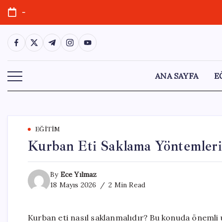
Skip
-
to
content
https://www.facebook.com/
https://twitter.com/
https://t.me/
https://www.instagram.com/
https://youtube.com/
ANA SAYFA
E
EĞITIM
Kurban Eti Saklama Yöntemleri
By
Ece Yılmaz
18 Mayıs 2026
2 Min Read
Kurban eti nasıl saklanmalıdır? Bu konuda önemli