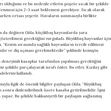
Edilmesi
rı olduğunu ve bu nedenle etlerin poşete sıcak bir şekilde
Gerekenler
nlenmesi için 2-3 saat beklemesi gerekiyor. Sıcak olarak
için
arken ortası yeşerir. Havaların ısınmasıyla birlikte
a da değinen Güla, küçükbaş hayvanlarda yara
terilmesi gerektiğini vurguladı. Büyükbaş hayvanlar içi
, “Kesim sırasında sağlıklı hayvanların tercih edilmesi
lıdır ve diş açması gerekmektedir” şeklinde konuştu.
 deneyimli kasaplar tarafından yapılması gerektiğini
ir şekilde parçalayarak israfı önler. Bu etler, Kızılay gibi
delerini kullandı.
ıyla ilgili de önemli bilgiler paylaşan Güla, “Büyükbaş
 sonra dinlendirilmek üzere kasaba getirilmelidir. İşini
m yapar. Bu şekilde hakkaniyetli bir paylaşım sağlanmış