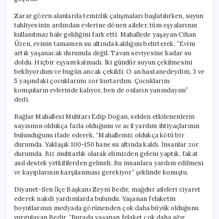
Zarar gören alanlarda temizlik çalışmaları başlatılırken, suyun
tahliyesinin ardından evlerine dönen aileler, tüm eşyalarının
kullanılmaz hale geldiğini fark etti. Mahallede yaşayan Cihan
Üzen, evinin tamamen su altında kaldığını belirterek, “Evim
artık yaşanacak durumda değil. Tavan seviyesine kadar su
doldu. Hiçbir eşyam kalmadı. İki gündür suyun çekilmesini
bekliyordum ve bugün ancak çekildi. O an hastanedeydim, 3 ve
5 yaşındaki çocuklarımı zor kurtardım. Çocuklarım
komşuların evlerinde kalıyor, ben de onların yanındayım”
dedi.
Bağlar Mahallesi Muhtarı Edip Doğan, selden etkilenenlerin
sayısının oldukça fazla olduğunu ve acil yardım ihtiyaçlarının
bulunduğunu ifade ederek, “Mahallemiz oldukça kötü bir
durumda. Yaklaşık 100-150 hane su altında kaldı. İnsanlar zor
durumda. Biz muhtarlık olarak elimizden geleni yaptık, fakat
asıl destek yetkililerden gelmeli. Bu insanlara yardım edilmesi
ve kayıplarının karşılanması gerekiyor” şeklinde konuştu.
Diyanet-Sen İlçe Başkanı Zeyni Bedir, mağdur aileleri ziyaret
ederek nakdi yardımlarda bulundu. Yaşanan felaketin
boyutlarının medyada görünenden çok daha büyük olduğunu
vurgulayan Bedir, “Burada yaşanan felaket çok daha ağır.