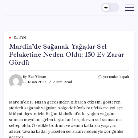
Skip
to
content
EĞITIM
Mardin’de Sağanak Yağışlar Sel
Felaketine Neden Oldu: 150 Ev Zarar
Gördü
Mardin’de
By
Ece Yılmaz
yorumlar kapalı
Sağanak
22 Nisan 2026
2 Min Read
Yağışlar
Sel
Felaketine
Mardin’de 18 Nisan gecesinden itibaren etkisini gösteren
Neden
şiddetli sağanak yağışlar, bölgede büyük bir felakete yol açtı.
Oldu:
150
Midyat ilçesindeki Bağlar Mahallesi’nde, yoğun yağışlar
Ev
sonucu meydana gelen taşkınlar, birçok evin su basmasına
Zarar
sebep oldu. Özellikle bodrum ve zemin katlarda yaşayan
Gördü
aileler, tavana kadar yükselen sel suları nedeniyle zor günler
için
geçirdi.