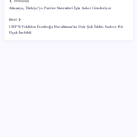
Previous
Almanya, Türkiye’ye Patriot Sistemleri İçin Asker Gönderiyor
Next
CHP’li Vekilden Esenboğa Havalimanı’na Dair Şok İddia: Sadece Bir
Uçak İnebildi
SON YAZILAR
DİJİTAL ÜRÜN KALİTESİNDE YAPAY ZEKA DÖNEMİ:
kayIQ.ai, 500 BİN DOLAR TOHUM YATIRIMLA
HAYATA GEÇTİ
Reddit’te Karma Devri Kapanıyor mu?