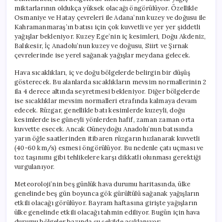
miktarlarının oldukça yüksek olacağı öngörülüyor. Özellikle
Osmaniye ve Hatay çevreleri ile Adana’nın kuzey ve doğusu ile
Kahramanmaraş’ın batısı için çok kuvvetli ve yer yer şiddetli
yağışlar bekleniyor. Kuzey Ege’nin iç kesimleri, Doğu Akdeniz,
Balıkesir, İç Anadolu’nun kuzey ve doğusu, Siirt ve Şırnak
çevrelerinde ise yerel sağanak yağışlar meydana gelecek.
Hava sıcaklıkları, iç ve doğu bölgelerde belirgin bir düşüş
gösterecek. Bu alanlarda sıcaklıkların mevsim normallerinin 2
ila 4 derece altında seyretmesi bekleniyor. Diğer bölgelerde
ise sıcaklıklar mevsim normalleri etrafında kalmaya devam
edecek. Rüzgar, genellikle batı kesimlerde kuzeyli, doğu
kesimlerde ise güneyli yönlerden hafif, zaman zaman orta
kuvvette esecek. Ancak Güneydoğu Anadolu’nun batısında
yarın öğle saatlerinden itibaren rüzgarın hızlanarak kuvvetli
(40-60 km/s) esmesi öngörülüyor. Bu nedenle çatı uçması ve
toz taşınımı gibi tehlikelere karşı dikkatli olunması gerektiği
vurgulanıyor.
Meteoroloji’nin beş günlük hava durumu haritasında, ülke
genelinde beş gün boyunca gök gürültülü sağanak yağışların
etkili olacağı görülüyor. Bayram haftasına girişte yağışların
ülke genelinde etkili olacağı tahmin ediliyor. Bugün için hava
durumu bölgeler bazında şu şekilde açıklanıyor: