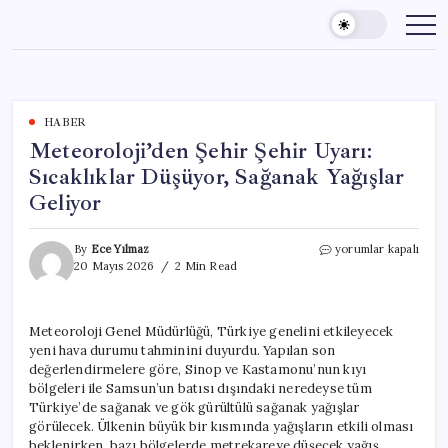
Skip
to
content
HABER
Meteoroloji’den Şehir Şehir Uyarı:
Sıcaklıklar Düşüyor, Sağanak Yağışlar
Geliyor
Meteoroloji’den
By
Ece Yılmaz
yorumlar kapalı
Şehir
20 Mayıs 2026
2 Min Read
Şehir
Uyarı:
Sıcaklıklar
Meteoroloji Genel Müdürlüğü, Türkiye genelini etkileyecek
Düşüyor,
yeni hava durumu tahminini duyurdu. Yapılan son
Sağanak
Yağışlar
değerlendirmelere göre, Sinop ve Kastamonu’nun kıyı
Geliyor
bölgeleri ile Samsun’un batısı dışındaki neredeyse tüm
için
Türkiye’de sağanak ve gök gürültülü sağanak yağışlar
görülecek. Ülkenin büyük bir kısmında yağışların etkili olması
beklenirken, bazı bölgelerde metrekareye düşecek yağış