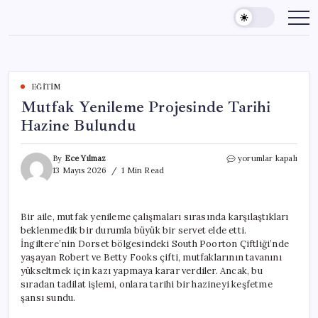
Skip
to
content
EĞITIM
Mutfak Yenileme Projesinde Tarihi
Hazine Bulundu
Mutfak
By
Ece Yılmaz
yorumlar kapalı
Yenileme
13 Mayıs 2026
1 Min Read
Projesinde
Tarihi
Hazine
Bir aile, mutfak yenileme çalışmaları sırasında karşılaştıkları
Bulundu
beklenmedik bir durumla büyük bir servet elde etti.
için
İngiltere’nin Dorset bölgesindeki South Poorton Çiftliği’nde
yaşayan Robert ve Betty Fooks çifti, mutfaklarının tavanını
yükseltmek için kazı yapmaya karar verdiler. Ancak, bu
sıradan tadilat işlemi, onlara tarihi bir hazineyi keşfetme
şansı sundu.