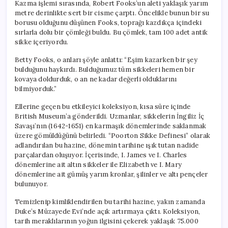
Kazma işlemi sırasında, Robert Fooks’un aleti yaklaşık yarım
metre derinlikte sert bir cisme çarptı. Öncelikle bunun bir su
borusu olduğunu düşünen Fooks, toprağı kazdıkça içindeki
sırlarla dolu bir çömleği buldu. Bu çömlek, tam 100 adet antik
sikke içeriyordu.
Betty Fooks, o anları şöyle anlattı: “Eşim kazarken bir şey
bulduğunu haykırdı. Bulduğumuz tüm sikkeleri hemen bir
kovaya doldurduk, o an ne kadar değerli olduklarını
bilmiyorduk.”
Ellerine geçen bu etkileyici koleksiyon, kısa süre içinde
British Museum’a gönderildi. Uzmanlar, sikkelerin İngiliz İç
Savaşı’nın (1642-1651) en karmaşık dönemlerinde saklanmak
üzere gömüldüğünü belirledi. “Poorton Sikke Definesi” olarak
adlandırılan bu hazine, dönemin tarihine ışık tutan nadide
parçalardan oluşuyor. İçerisinde, I. James ve I. Charles
dönemlerine ait altın sikkeler ile Elizabeth ve I. Mary
dönemlerine ait gümüş yarım kronlar, şilinler ve altı pençeler
bulunuyor.
Temizlenip kimliklendirilen bu tarihi hazine, yakın zamanda
Duke’s Müzayede Evi’nde açık artırmaya çıktı. Koleksiyon,
tarih meraklılarının yoğun ilgisini çekerek yaklaşık 75.000