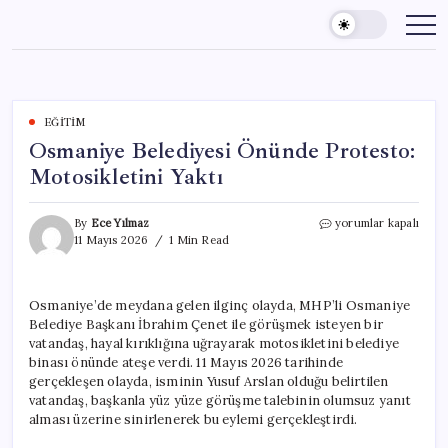
Skip
to
content
EĞITIM
Osmaniye Belediyesi Önünde Protesto:
Motosikletini Yaktı
Osmaniye
By
Ece Yılmaz
yorumlar kapalı
Belediyesi
11 Mayıs 2026
1 Min Read
Önünde
Protesto:
Motosikletini
Osmaniye’de meydana gelen ilginç olayda, MHP’li Osmaniye
Yaktı
Belediye Başkanı İbrahim Çenet ile görüşmek isteyen bir
için
vatandaş, hayal kırıklığına uğrayarak motosikletini belediye
binası önünde ateşe verdi. 11 Mayıs 2026 tarihinde
gerçekleşen olayda, isminin Yusuf Arslan olduğu belirtilen
vatandaş, başkanla yüz yüze görüşme talebinin olumsuz yanıt
alması üzerine sinirlenerek bu eylemi gerçekleştirdi.