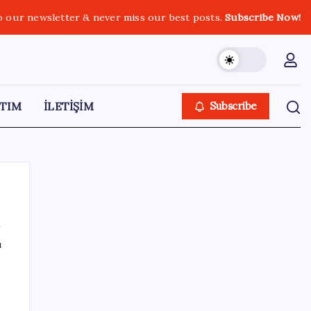
o our newsletter & never miss our best posts.
Subscribe Now!
TIM
İLETİŞİM
Subscribe
ı
SON YAZILAR
İYİ Parti’den ‘çerçeve yasa’ hamlesi:
Komisyon’dan canlı yayın açtı