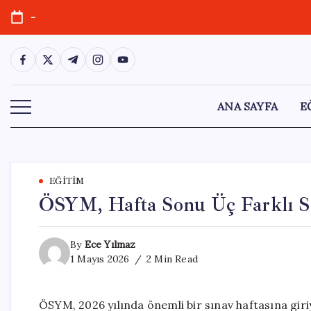
Skip
-
to
content
https://www.facebook.com/
https://twitter.com/
https://t.me/
https://www.instagram.com/
https://youtube.com/
ANA SAYFA
E
EĞITIM
ÖSYM, Hafta Sonu Üç Farklı Sı
By
Ece Yılmaz
1 Mayıs 2026
2 Min Read
ÖSYM, 2026 yılında önemli bir sınav haftasına giriy