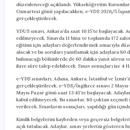
düzenleneceği açıklandı. Yükseköğretim Kurumları
Cumartesi günü yapılacakken, e-YDS 2026/5 İspany
gerçekleştirilecek.
YDUS sınavı, Ankara’da saat 10:15’te başlayacak. A
edilmeyecek. Sınavda 11 bina ve toplamda 172 salon
eğitimi için adayları değerlendirmek amacıyla düz
alacak ve bu soruları yanıtlamak için adaylara 80 d
bulunacağı bölümlerde de 60 dakika yanıt süresi ver
ilave süre talep edebilecek. Sınav sonuçları ise 4 
e-YDS sınavları, Adana, Ankara, İstanbul ve İzmir
gerçekleştirilecek. e-YDS/İngilizce sınavı 2 Mayı
Mayıs Pazar günü saat 13:45’te başlayacak. Adaylar,
kabul edilmeyecek. Bu sınavlar, 80 çoktan seçmeli
verilecek. Sınavların sonuçları, yapıldığı gün içind
Kimlik belgelerini kaybeden veya geçersiz belgeleri
açık tutulacak. Adaylar, sınav yerlerini gösteren 