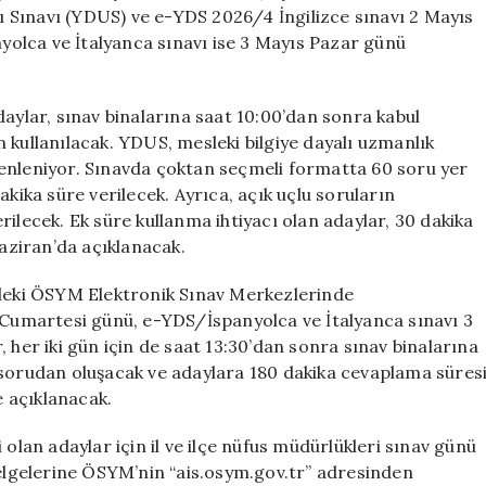
Sınav
 Sınavı (YDUS) ve e-YDS 2026/4 İngilizce sınavı 2 Mayıs
Gerçekleştiriy
olca ve İtalyanca sınavı ise 3 Mayıs Pazar günü
için
daylar, sınav binalarına saat 10:00’dan sonra kabul
 kullanılacak. YDUS, mesleki bilgiye dayalı uzmanlık
enleniyor. Sınavda çoktan seçmeli formatta 60 soru yer
akika süre verilecek. Ayrıca, açık uçlu soruların
ilecek. Ek süre kullanma ihtiyacı olan adaylar, 30 dakika
Haziran’da açıklanacak.
’deki ÖSYM Elektronik Sınav Merkezlerinde
s Cumartesi günü, e-YDS/İspanyolca ve İtalyanca sınavı 3
 her iki gün için de saat 13:30’dan sonra sınav binalarına
 sorudan oluşacak ve adaylara 180 dakika cevaplama süres
e açıklanacak.
 olan adaylar için il ve ilçe nüfus müdürlükleri sınav günü
belgelerine ÖSYM’nin “ais.osym.gov.tr” adresinden