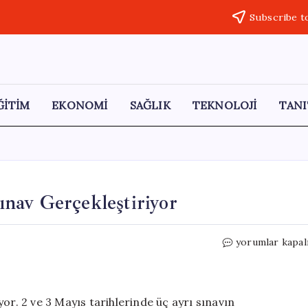
Subscribe t
ĞİTİM
EKONOMİ
SAĞLIK
TEKNOLOJİ
TANI
nav Gerçekleştiriyor
ÖSYM,
yorumlar kapal
Hafta
Sonu
Üç
Farklı
or. 2 ve 3 Mayıs tarihlerinde üç ayrı sınavın