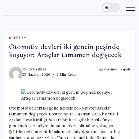
Skip
to
content
EĞITIM
Otomotiv devleri iki gencin peşinde
koşuyor: Araçlar tamamen değişecek
Otomotiv
By
Ece Yılmaz
yorumlar kapalı
devleri
13 Haziran 2026
2 Min Read
iki
gencin
peşinde
koşuyor:
Araçlar
tamamen
Otomotiv devleri iki gencin peşinde koşuyor: Araçlar
değişecek
tamamen değişecek Posted on 13 Haziran 2026 by Yusuf
için
Arslan Hava kirliliği, sessiz bir katil gibi her yıl dünya
genelinde 4,4 milyon insanın erken ölümüne yol açıyor.
Şehirlerdeki bu zehirli bulutun en büyük sorumlusu ise hiç
şüphesiz araç egzozları. Tam da bu noktada, Kenya’dan