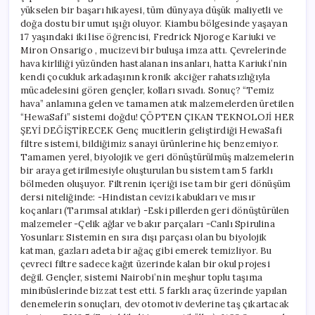
yükselen bir başarı hikayesi, tüm dünyaya düşük maliyetli ve
doğa dostu bir umut ışığı oluyor. Kiambu bölgesinde yaşayan
17 yaşındaki iki lise öğrencisi, Fredrick Njoroge Kariuki ve
Miron Onsarigo , mucizevi bir buluşa imza attı. Çevrelerinde
hava kirliliği yüzünden hastalanan insanları, hatta Kariuki’nin
kendi çocukluk arkadaşının kronik akciğer rahatsızlığıyla
mücadelesini gören gençler, kolları sıvadı. Sonuç? “Temiz
hava” anlamına gelen ve tamamen atık malzemelerden üretilen
“HewaSafi” sistemi doğdu! ÇÖPTEN ÇIKAN TEKNOLOJİ HER
ŞEYİ DEĞİŞTİRECEK Genç mucitlerin geliştirdiği HewaSafi
filtre sistemi, bildiğimiz sanayi ürünlerine hiç benzemiyor.
Tamamen yerel, biyolojik ve geri dönüştürülmüş malzemelerin
bir araya getirilmesiyle oluşturulan bu sistem tam 5 farklı
bölmeden oluşuyor. Filtrenin içeriği ise tam bir geri dönüşüm
dersi niteliğinde: -Hindistan cevizi kabukları ve mısır
koçanları (Tarımsal atıklar) -Eski pillerden geri dönüştürülen
malzemeler -Çelik ağlar ve bakır parçaları -Canlı Spirulina
Yosunları: Sistemin en sıra dışı parçası olan bu biyolojik
katman, gazları adeta bir ağaç gibi emerek temizliyor. Bu
çevreci filtre sadece kağıt üzerinde kalan bir okul projesi
değil. Gençler, sistemi Nairobi’nin meşhur toplu taşıma
minibüslerinde bizzat test etti. 5 farklı araç üzerinde yapılan
denemelerin sonuçları, dev otomotiv devlerine taş çıkartacak