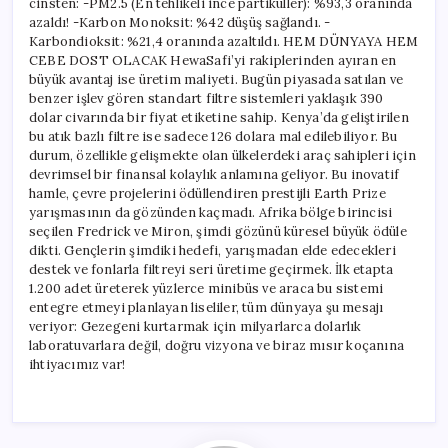
cinsten: -PM2.5 (En tehlikeli ince partiküller): %93,3 oranında
azaldı! -Karbon Monoksit: %42 düşüş sağlandı. -
Karbondioksit: %21,4 oranında azaltıldı. HEM DÜNYAYA HEM
CEBE DOST OLACAK HewaSafi’yi rakiplerinden ayıran en
büyük avantaj ise üretim maliyeti. Bugün piyasada satılan ve
benzer işlev gören standart filtre sistemleri yaklaşık 390
dolar civarında bir fiyat etiketine sahip. Kenya’da geliştirilen
bu atık bazlı filtre ise sadece 126 dolara mal edilebiliyor. Bu
durum, özellikle gelişmekte olan ülkelerdeki araç sahipleri için
devrimsel bir finansal kolaylık anlamına geliyor. Bu inovatif
hamle, çevre projelerini ödüllendiren prestijli Earth Prize
yarışmasının da gözünden kaçmadı. Afrika bölge birincisi
seçilen Fredrick ve Miron, şimdi gözünü küresel büyük ödüle
dikti. Gençlerin şimdiki hedefi, yarışmadan elde edecekleri
destek ve fonlarla filtreyi seri üretime geçirmek. İlk etapta
1.200 adet üreterek yüzlerce minibüs ve araca bu sistemi
entegre etmeyi planlayan liseliler, tüm dünyaya şu mesajı
veriyor: Gezegeni kurtarmak için milyarlarca dolarlık
laboratuvarlara değil, doğru vizyona ve biraz mısır koçanına
ihtiyacımız var!