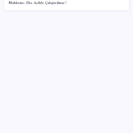
Mahkeme: Ebe Acilde Çalıştırılmaz !
SON YAZILAR
DİJİTAL ÜRÜN KALİTESİNDE YAPAY ZEKA DÖNEMİ:
kayIQ.ai, 500 BİN DOLAR TOHUM YATIRIMLA
HAYATA GEÇTİ
Reddit’te Karma Devri Kapanıyor mu?
WhatsApp’ta Küresel Kaos: Milyonlarca Hesap
Neden Kapatıldı?
YENİ Partili Ceylan duyurdu: Bağış kampanyasında