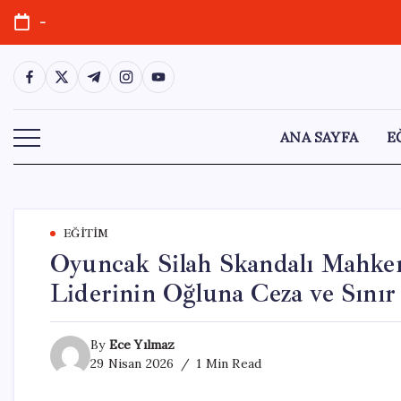
Skip
-
to
content
https://www.facebook.com/
https://twitter.com/
https://t.me/
https://www.instagram.com/
https://youtube.com/
ANA SAYFA
E
EĞITIM
Oyuncak Silah Skandalı Mahke
Liderinin Oğluna Ceza ve Sınır
By
Ece Yılmaz
29 Nisan 2026
1 Min Read