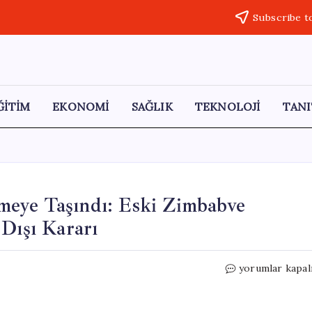
Subscribe t
ĞİTİM
EKONOMİ
SAĞLIK
TEKNOLOJİ
TANI
meye Taşındı: Eski Zimbabve
 Dışı Kararı
Oyuncak
yorumlar kapal
Silah
Skandalı
Mahkemeye