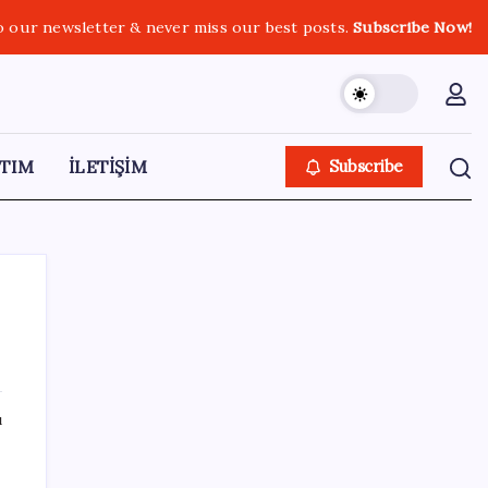
o our newsletter & never miss our best posts.
Subscribe Now!
TIM
İLETİŞİM
Subscribe
SON YAZILAR
ı
Pixel Telefonlara Yapay Zeka Destekli Saat
Tasarımları Geliyor