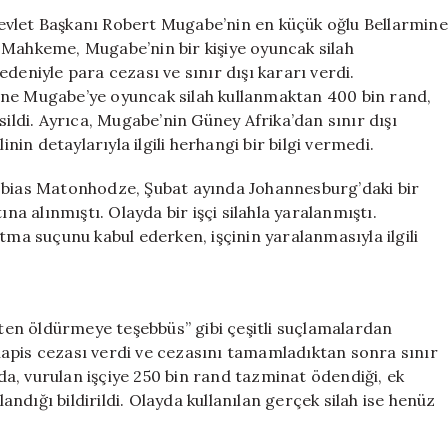
Taşındı:
evlet Başkanı Robert Mugabe’nin en küçük oğlu Bellarmine
Eski
 Mahkeme, Mugabe’nin bir kişiye oyuncak silah
Zimbabve
deniyle para cezası ve sınır dışı kararı verdi.
Liderinin
ine Mugabe’ye oyuncak silah kullanmaktan 400 bin rand,
Oğluna
sildi. Ayrıca, Mugabe’nin Güney Afrika’dan sınır dışı
Ceza
inin detaylarıyla ilgili herhangi bir bilgi vermedi.
ve
Sınır
Tobias Matonhodze, Şubat ayında Johannesburg’daki bir
Dışı
Kararı
 alınmıştı. Olayda bir işçi silahla yaralanmıştı.
için
a suçunu kabul ederken, işçinin yaralanmasıyla ilgili
asten öldürmeye teşebbüs” gibi çeşitli suçlamalardan
apis cezası verdi ve cezasını tamamladıktan sonra sınır
a, vurulan işçiye 250 bin rand tazminat ödendiği, ek
dığı bildirildi. Olayda kullanılan gerçek silah ise henüz