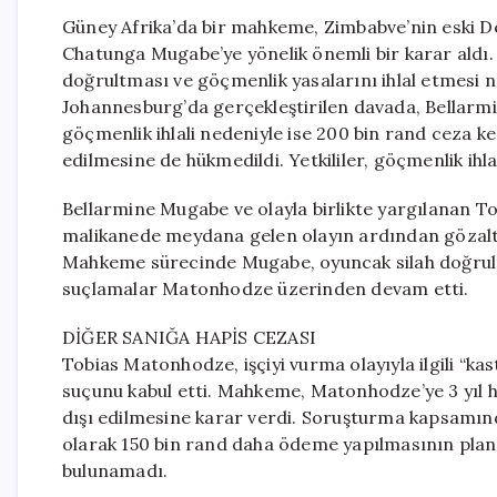
Güney Afrika’da bir mahkeme, Zimbabve’nin eski D
Chatunga Mugabe’ye yönelik önemli bir karar aldı.
doğrultması ve göçmenlik yasalarını ihlal etmesi ne
Johannesburg’da gerçekleştirilen davada, Bellarm
göçmenlik ihlali nedeniyle ise 200 bin rand ceza ke
edilmesine de hükmedildi. Yetkililer, göçmenlik ihlal
Bellarmine Mugabe ve olayla birlikte yargılanan 
malikanede meydana gelen olayın ardından gözaltına
Mahkeme sürecinde Mugabe, oyuncak silah doğrultm
suçlamalar Matonhodze üzerinden devam etti.
DİĞER SANIĞA HAPİS CEZASI
Tobias Matonhodze, işçiyi vurma olayıyla ilgili “k
suçunu kabul etti. Mahkeme, Matonhodze’ye 3 yıl h
dışı edilmesine karar verdi. Soruşturma kapsamınd
olarak 150 bin rand daha ödeme yapılmasının planlan
bulunamadı.