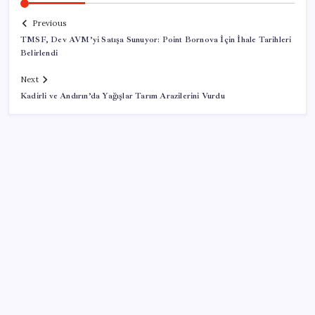
Previous
TMSF, Dev AVM’yi Satışa Sunuyor: Point Bornova İçin İhale Tarihleri
Belirlendi
Next
Kadirli ve Andırın’da Yağışlar Tarım Arazilerini Vurdu
SON YAZILAR
Pixel Telefonlara Yapay Zeka Destekli Saat
Tasarımları Geliyor