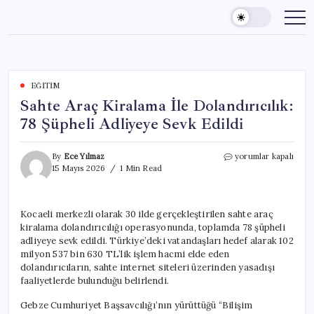
Skip
to
content
EĞITIM
Sahte Araç Kiralama İle Dolandırıcılık:
78 Şüpheli Adliyeye Sevk Edildi
Sahte
By
Ece Yılmaz
yorumlar kapalı
Araç
15 Mayıs 2026
1 Min Read
Kiralama
İle
Dolandırıcılık:
Kocaeli merkezli olarak 30 ilde gerçekleştirilen sahte araç
78
kiralama dolandırıcılığı operasyonunda, toplamda 78 şüpheli
Şüpheli
Adliyeye
adliyeye sevk edildi. Türkiye’deki vatandaşları hedef alarak 102
Sevk
milyon 537 bin 630 TL’lik işlem hacmi elde eden
Edildi
dolandırıcıların, sahte internet siteleri üzerinden yasadışı
için
faaliyetlerde bulunduğu belirlendi.
Gebze Cumhuriyet Başsavcılığı’nın yürüttüğü “Bilişim