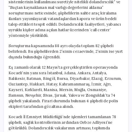
sistemlerinin kullanılması suretiyle nitelikli dolandırıcılık” ve
“Suçtan kaynaklanan mal varlığı değerlerini aklama”
soruşturması neticesinde, şüphelilerin sahte araç kiralama
ilanları yayımlayarak vatandaşlardan kapora ve ürün bedeli
talep ettikleri tespit edildi. Dolandırıcılık faaliyetleri, yabancı
uyruklu kişiler adına açılan hatlar üzerinden ‘call center’
yöntemiyle yürütüldü.
Soruşturma kapsamında 88 ayrı olayda toplam 82 şüpheli
belirlendi. Bu şüphelilerden 2’sinin cezaevinde, 2’sinin ise yurt
dışında bulunduğu öğrenildi.
Eş zamanlı olarak 12 Mayıs’ta gerçekleştirilen operasyonda
Kocaeli’nin yanı sıra İstanbul, Adana, Ankara, Antalya,
Balıkesir, Batman, Bingöl, Bursa, Diyarbakır, Elazığ, Erzurum,
Gaziantep, Hakkari, Hatay, Kahramanmaraş, İzmir, Ağrı,
Kayseri, Kırklareli, Manisa, Mersin, Muğla, Osmaniye,
Samsun, Nevşehir, Sivas, Şırnak, Yalova ve Zonguldak’ta 74
şüpheli yakalandı. Firari durumda bulunan 4 şüpheli de polis
ekipleri tarafından gözaltına alındı.
Kocaeli İl Emniyet Müdürlüğü’nde işlemleri tamamlanan 78
şüpheli, sağlık kontrollerinin ardından Gebze Adliyesi’ne
götürüldü. Dolandırıcılık vakalarının artması, toplumda