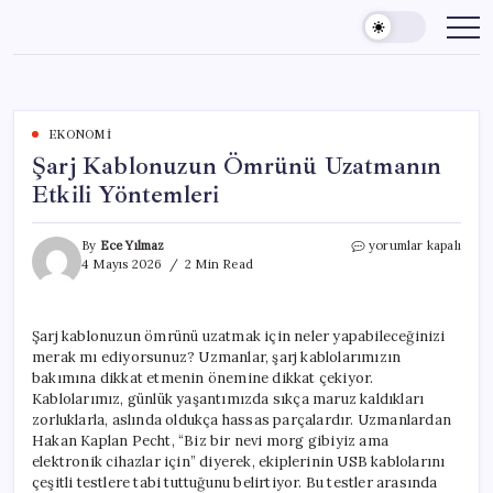
Skip
to
content
EKONOMI
Şarj Kablonuzun Ömrünü Uzatmanın
Etkili Yöntemleri
Şarj
By
Ece Yılmaz
yorumlar kapalı
Kablonuzun
4 Mayıs 2026
2 Min Read
Ömrünü
Uzatmanın
Etkili
Şarj kablonuzun ömrünü uzatmak için neler yapabileceğinizi
Yöntemleri
merak mı ediyorsunuz? Uzmanlar, şarj kablolarımızın
için
bakımına dikkat etmenin önemine dikkat çekiyor.
Kablolarımız, günlük yaşantımızda sıkça maruz kaldıkları
zorluklarla, aslında oldukça hassas parçalardır. Uzmanlardan
Hakan Kaplan Pecht, “Biz bir nevi morg gibiyiz ama
elektronik cihazlar için” diyerek, ekiplerinin USB kablolarını
çeşitli testlere tabi tuttuğunu belirtiyor. Bu testler arasında