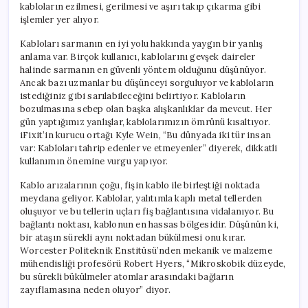
kabloların ezilmesi, gerilmesi ve aşırı takıp çıkarma gibi
işlemler yer alıyor.
Kabloları sarmanın en iyi yolu hakkında yaygın bir yanlış
anlama var. Birçok kullanıcı, kablolarını gevşek daireler
halinde sarmanın en güvenli yöntem olduğunu düşünüyor.
Ancak bazı uzmanlar bu düşünceyi sorguluyor ve kabloların
istediğiniz gibi sarılabileceğini belirtiyor. Kabloların
bozulmasına sebep olan başka alışkanlıklar da mevcut. Her
gün yaptığımız yanlışlar, kablolarımızın ömrünü kısaltıyor.
iFixit’in kurucu ortağı Kyle Wein, “Bu dünyada iki tür insan
var: Kabloları tahrip edenler ve etmeyenler” diyerek, dikkatli
kullanımın önemine vurgu yapıyor.
Kablo arızalarının çoğu, fişin kablo ile birleştiği noktada
meydana geliyor. Kablolar, yalıtımla kaplı metal tellerden
oluşuyor ve bu tellerin uçları fiş bağlantısına vidalanıyor. Bu
bağlantı noktası, kablonun en hassas bölgesidir. Düşünün ki,
bir ataşın sürekli aynı noktadan bükülmesi onu kırar.
Worcester Politeknik Enstitüsü’nden mekanik ve malzeme
mühendisliği profesörü Robert Hyers, “Mikroskobik düzeyde,
bu sürekli bükülmeler atomlar arasındaki bağların
zayıflamasına neden oluyor” diyor.