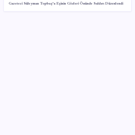
Gazeteci Süleyman Topbaş’a Eşinin Gözleri Önünde Saldırı Düzenlendi
SON YAZILAR
Pixel Telefonlara Yapay Zeka Destekli Saat
Tasarımları Geliyor
İYİ Parti’den ‘çerçeve yasa’ hamlesi: Komisyon’dan
canlı yayın açtı
Redmi 17 ve 17 5G 7.500 mAh Batarya ile Tanıtıldı
Fed Başkanı’ndan piyasaları sarsacak mesaj:
Enflasyon artarsa faiz artırımı yeniden masaya