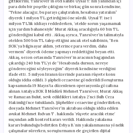
gittiklerini, Tanrıöver’in otel sahibi Uysal T.’nin yanından içi
para dolu bir poşetle çıktığını ve birkaç gün sonra kendisine,
“Tekne alacağız, bu parayı çalıştıralım, hesabına yatıralım”
diyerek 1 milyon TL getirdiğini öne sürdü. Uysal T. ise 1
milyon TL’lik iddiayı reddederken, ‘otelde sorun yaşamamak
için yardım bahanesiyle’ Murat Akkaş aracılığıyla 60 bin TL
gönderdiğini kabul etti . Akkaş ayrıca, Tanrıöver’in talimatıyla
otelden 500 bin TL talep ettiğini ancak otel sahibinin, “Ben
SGK’ya bilgisayar aldım, yeterince para verdim, daha
vermem” diyerek ödeme yapmayı reddettiğini beyan etti.
Akkaş, sezon ortasında Tanrıöver’in aracının bagajından
çıkardığı 240 bin TL’yi de “Hesabında dursun, nereye
göndereceğini söyleyeceğim” diyerek kendisine verdiğini
ifade etti . 5 milyon liranın üzerinde paranın rüşvete konu
olduğu iddia edildi. 3 şüpheli cezaevine gönderildi Soruşturma
kapsamında 19 Mayıs’ta düzenlenen operasyonla gözaltına
alınan Antalya SGK İl Müdürü Mehmet Tanrıöver, Murat Akkaş
ve Ramazan Bulut, sevk edildikleri Antalya 2’nci Sulh Ceza
Hakimliği’nce tutuklandı. Şüpheliler cezaevine gönderilirken,
dosyada Mehmet Tanrıöver’in akrabası olduğu iddia edilen
avukat Mehmet Rıdvan T . hakkında ‘rüşvete aracılık etme’
suçundan adli kontrol kararı verildi. Hakkında yakalama
kararı bulunduğu belirtilen Evliya B.’nin yakalanmasına yönelik
çalışmalar sürerken, soruşturmanın ele geçirilen dijital