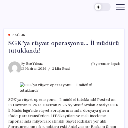
Skip
to
content
SAĞLIK
SGK’ya rüşvet operasyonu… İl müdürü
tutuklandı!
SGK’ya
By
Ece Yılmaz
yorumlar kapalı
rüşvet
13 Haziran 2026
2 Min Read
operasyonu…
İl
müdürü
tutuklandı!
için
SGK’ya rüşvet operasyonu… İl müdürü tutuklandı! Posted on
13 Haziran 2026 13 Haziran 2026 by Yusuf Arslan Antalya SGK
İl Müdürlüğü’nde rüşvet soruşturmasında, dosyaya giren
ifade, para transferleri, HTS kayıtları ve mali inceleme
raporlarında milyonlarca liralık rüşvet iddiaları yer aldı.
Soruşturmanın çıkış noktası eski Antalyaspor Başkanı Sinan