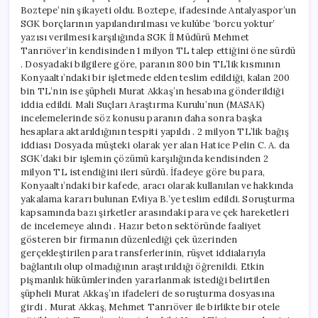
Boztepe’nin şikayeti oldu. Boztepe, ifadesinde Antalyaspor’un
SGK borçlarının yapılandırılması ve kulübe ‘borcu yoktur’
yazısı verilmesi karşılığında SGK İl Müdürü Mehmet
Tanrıöver’in kendisinden 1 milyon TL talep ettiğini öne sürdü
. Dosyadaki bilgilere göre, paranın 800 bin TL’lik kısmının
Konyaaltı’ndaki bir işletmede elden teslim edildiği, kalan 200
bin TL’nin ise şüpheli Murat Akkaş’ın hesabına gönderildiği
iddia edildi. Mali Suçları Araştırma Kurulu’nun (MASAK)
incelemelerinde söz konusu paranın daha sonra başka
hesaplara aktarıldığının tespiti yapıldı . 2 milyon TL’lik bağış
iddiası Dosyada müşteki olarak yer alan Hatice Pelin C. A. da
SGK’daki bir işlemin çözümü karşılığında kendisinden 2
milyon TL istendiğini ileri sürdü. İfadeye göre bu para,
Konyaaltı’ndaki bir kafede, aracı olarak kullanılan ve hakkında
yakalama kararı bulunan Evliya B.’ye teslim edildi. Soruşturma
kapsamında bazı şirketler arasındaki para ve çek hareketleri
de incelemeye alındı . Hazır beton sektöründe faaliyet
gösteren bir firmanın düzenlediği çek üzerinden
gerçekleştirilen para transferlerinin, rüşvet iddialarıyla
bağlantılı olup olmadığının araştırıldığı öğrenildi. Etkin
pişmanlık hükümlerinden yararlanmak istediği belirtilen
şüpheli Murat Akkaş’ın ifadeleri de soruşturma dosyasına
girdi . Murat Akkaş, Mehmet Tanrıöver ile birlikte bir otele