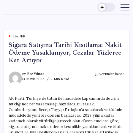
Skip
to
content
HABER
Sigara Satışına Tarihi Kısıtlama: Nakit
Ödeme Yasaklanıyor, Cezalar Yüzlerce
Kat Artıyor
Sigara
By
Ece Yılmaz
yorumlar kapalı
Satışına
13 Mayıs 2026
2 Min Read
Tarihi
Kısıtlama:
Nakit
AK Parti, Türkiye’de tütün ile mücadele kapsamında devrim
Ödeme
niteliğinde bir yasa taslağı hazırladı. Bu taslak,
Yasaklanıyor,
Cezalar
Cumhurbaşkanı Recep Tayyip Erdoğan’a sunulacak ve tütünle
Yüzlerce
mücadelede yeni bir dönem başlatacak. 2028 yılına kadar
Kat
kademeli olarak yürürlüğe girecek olan düzenlemelere göre,
Artıyor
sigara satışında nakit ödeme kesinlikle yasaklanacak ve tütün
için
ürünleri ile ilgili ihlallerdeki para cezaları 100 kat artırılacak.