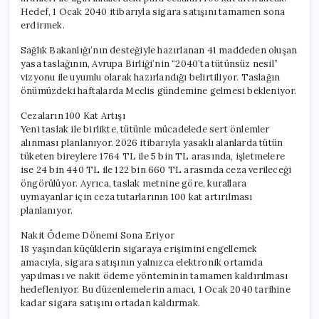
Hedef, 1 Ocak 2040 itibarıyla sigara satışını tamamen sona
erdirmek.
Sağlık Bakanlığı’nın desteğiyle hazırlanan 41 maddeden oluşan
yasa taslağının, Avrupa Birliği’nin “2040’ta tütünsüz nesil”
vizyonu ile uyumlu olarak hazırlandığı belirtiliyor. Taslağın
önümüzdeki haftalarda Meclis gündemine gelmesi bekleniyor.
Cezaların 100 Kat Artışı
Yeni taslak ile birlikte, tütünle mücadelede sert önlemler
alınması planlanıyor. 2026 itibarıyla yasaklı alanlarda tütün
tüketen bireylere 1764 TL ile 5 bin TL arasında, işletmelere
ise 24 bin 440 TL ile 122 bin 660 TL arasında ceza verileceği
öngörülüyor. Ayrıca, taslak metnine göre, kurallara
uymayanlar için ceza tutarlarının 100 kat artırılması
planlanıyor.
Nakit Ödeme Dönemi Sona Eriyor
18 yaşından küçüklerin sigaraya erişimini engellemek
amacıyla, sigara satışının yalnızca elektronik ortamda
yapılması ve nakit ödeme yönteminin tamamen kaldırılması
hedefleniyor. Bu düzenlemelerin amacı, 1 Ocak 2040 tarihine
kadar sigara satışını ortadan kaldırmak.