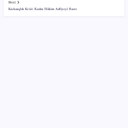
Next
Kıskançlık Krizi: Kadın Hâkim Adliyeyi Bastı
SON YAZILAR
İYİ Parti’den ‘çerçeve yasa’ hamlesi: Komisyon’dan
canlı yayın açtı
Redmi 17 ve 17 5G 7.500 mAh Batarya ile Tanıtıldı
Fed Başkanı’ndan piyasaları sarsacak mesaj:
Enflasyon artarsa faiz artırımı yeniden masaya
gelecek