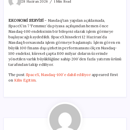
Nasdaq-
28 Haziran 2026
1 Min Read
100’e
dahil
ediliyor
EKONOMİ SERVİSİ
– Nasdaq’tan yapılan açıklamada,
için
SpaceX’in 7 Temmuz’da piyasa açılışından hemen önce
Nasdaq-100 endeksinin bir bileşeni olarak işlem görmeye
başlayacağı kaydedildi. SpaceX hisseleri 12 Haziran’da
Nasdaq borsasında işlem görmeye başlamıştı. İşlem gören en
büyük 100 finans dışı şirketin performansını ölçen Nasdaq-
100 endeksi, küresel çapta 800 milyar doların üzerinde
yönetilen varlık büyüklüğüne sahip 200’den fazla yatırım ürünü
tarafından takip ediliyor.
The post
SpaceX, Nasdaq-100’e dahil ediliyor
appeared first
on
Kilis Egitim
.