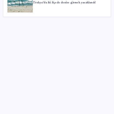
Trakya’da iki ilçede denize girmek yasaklandı!
SON YAZILAR
Redmi 17 ve 17 5G 7.500 mAh Batarya ile Tanıtıldı
Fed Başkanı’ndan piyasaları sarsacak mesaj:
Enflasyon artarsa faiz artırımı yeniden masaya
gelecek
ABD ile ticaret gerilimine rağmen artış: Çin malları
tüm dünyayı sarıyor