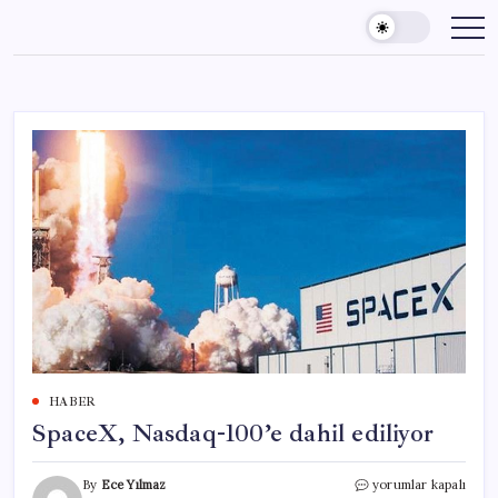
Skip
to
content
HABER
SpaceX, Nasdaq-100’e dahil ediliyor
SpaceX,
By
Ece Yılmaz
yorumlar kapalı