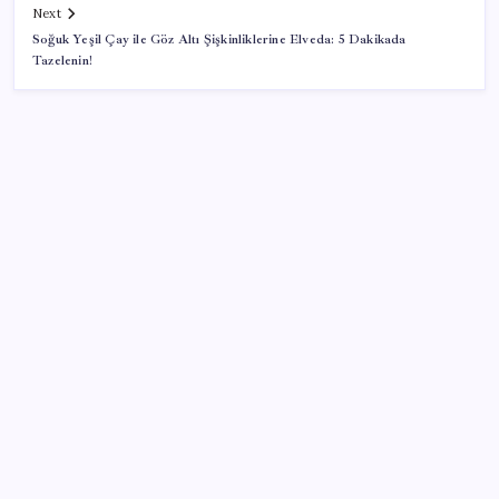
Next
Soğuk Yeşil Çay ile Göz Altı Şişkinliklerine Elveda: 5 Dakikada
Tazelenin!
SON YAZILAR
Pixel Telefonlara Yapay Zeka Destekli Saat
Tasarımları Geliyor
İYİ Parti’den ‘çerçeve yasa’ hamlesi: Komisyon’dan
canlı yayın açtı
Redmi 17 ve 17 5G 7.500 mAh Batarya ile Tanıtıldı