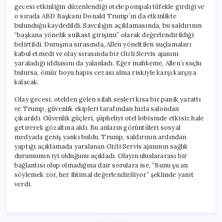
gecesi etkinliğin düzenlendiği otele pompalı tüfekle girdiği ve
o sırada ABD Başkanı Donald Trump’ın da etkinlikte
bulunduğu kaydedildi. Savcılığın açıklamasında, bu saldırının
“başkana yönelik suikast girişimi” olarak değerlendirildiği
belirtildi. Duruşma sırasında, Allen yöneltilen suçlamaları
kabul etmedi ve olay sırasında bir Gizli Servis ajanını
yaraladığı iddiasını da yalanladı. Eğer mahkeme, Allen’ı suçlu
bulursa, ömür boyu hapis cezası alma riskiyle karşı karşıya
kalacak.
Olay gecesi, otelden gelen silah sesleri kısa bir panik yarattı
ve Trump, güvenlik ekipleri tarafından hızla salondan
çıkarıldı. Güvenlik güçleri, şüpheliyi otel lobisinde etkisiz hale
getirerek gözaltına aldı. Bu anların görüntüleri sosyal
medyada geniş yankı buldu. Trump, saldırının ardından
yaptığı açıklamada yaralanan Gizli Servis ajanının sağlık
durumunun iyi olduğunu açıkladı. Olayın uluslararası bir
bağlantısı olup olmadığına dair sorulara ise, “Bunu şu an
söylemek zor, her ihtimal değerlendiriliyor” şeklinde yanıt
verdi.