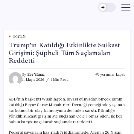
Skip
to
content
EĞITIM
Trump’ın Katıldığı Etkinlikte Suikast
Girişimi: Şüpheli Tüm Suçlamaları
Reddetti
Trump’ın
By
Ece Yılmaz
yorumlar kapalı
Katıldığı
11 Mayıs 2026
1 Min Read
Etkinlikte
Suikast
Girişimi:
ABD’nin başkenti Washington, siyasi dünyadan birçok ismin
Şüpheli
katıldığı Beyaz Saray Muhabirleri Derneği yemeğinde yaşanan
Tüm
Suçlamaları
korkutucu bir olay, kamuoyunu derinden sarstı. Etkinliğe
Reddetti
yönelik suikast girişimiyle suçlanan Cole Tomas Allen, ilk kez
için
hakim karşısına çıkarak suçlamaları reddetti.
Federal savcıların hazırladığı iddianamede, Allen’ın 26 Nisan