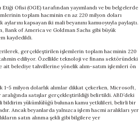
Başında
Etiği Ofisi (OGE) tarafından yayımlandı ve bu belgelerde
Milyonlarca
lemlerinin toplam hacminin en az 220 milyon doları
Dolarlık
k aylarını kapsayan iki mali beyanını kamuoyuyla paylaştı.
Yatırımları
m, Bank of America ve Goldman Sachs gibi büyük
Ortaya
em kaydedildi.
Koydu
için
erilerek, gerçekleştirilen işlemlerin toplam hacminin 220
ahmin ediliyor. Özellikle teknoloji ve finans sektöründeki
lere ait belediye tahvillerine yönelik alım-satım işlemleri ön
ik 1-5 milyon dolarlık alımlar dikkat çekerken, Microsoft,
ralığında satışlar gerçekleştirildiği belirtildi. ABD’deki
bildirim yükümlülüğü bulunan kamu yetkilileri, belirli bir
dır. Ancak beyanlarda yalnızca işlem hacmi aralıkları yer
ıkların satın alınma şekli gibi bilgilere yer