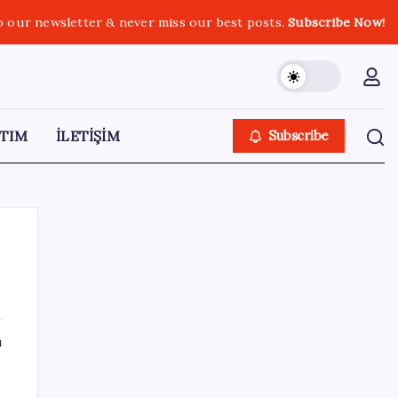
o our newsletter & never miss our best posts.
Subscribe Now!
TIM
İLETİŞİM
Subscribe
SON YAZILAR
ı
Redmi 17 ve 17 5G 7.500 mAh Batarya ile
Tanıtıldı