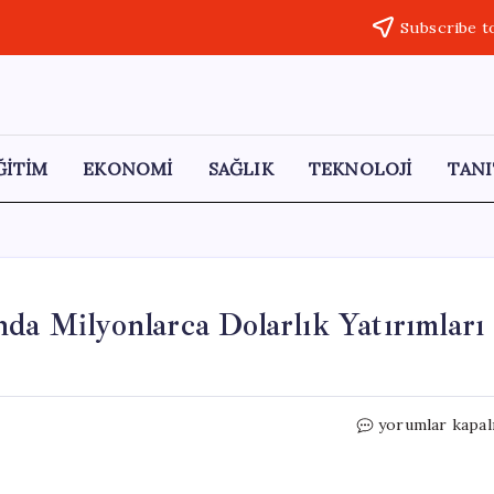
Subscribe t
ĞİTİM
EKONOMİ
SAĞLIK
TEKNOLOJİ
TANI
da Milyonlarca Dolarlık Yatırımları
Trump’ın
yorumlar kapal
Mali
Beyanı,
Yıl