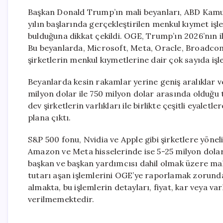
Başkan Donald Trump’ın mali beyanları, ABD Kamu 
yılın başlarında gerçekleştirilen menkul kıymet iş
bulduğuna dikkat çekildi. OGE, Trump’ın 2026’nın il
Bu beyanlarda, Microsoft, Meta, Oracle, Broadco
şirketlerin menkul kıymetlerine dair çok sayıda işl
Beyanlarda kesin rakamlar yerine geniş aralıklar v
milyon dolar ile 750 milyon dolar arasında olduğu t
dev şirketlerin varlıkları ile birlikte çeşitli eyalet
plana çıktı.
S&P 500 fonu, Nvidia ve Apple gibi şirketlere yönel
Amazon ve Meta hisselerinde ise 5-25 milyon dolar a
başkan ve başkan yardımcısı dahil olmak üzere mali 
tutarı aşan işlemlerini OGE’ye raporlamak zorunda
almakta, bu işlemlerin detayları, fiyat, kar veya varl
verilmemektedir.