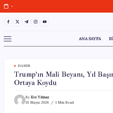
Skip
-
to
content
https://www.facebook.com/
https://twitter.com/
https://t.me/
https://www.instagram.com/
https://youtube.com/
ANA SAYFA
E
HABER
Trump’ın Mali Beyanı, Yıl Başın
Ortaya Koydu
By
Ece Yılmaz
15 Mayıs 2026
1 Min Read