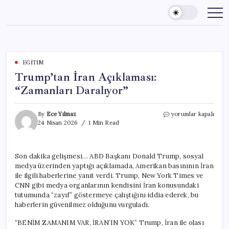
Skip
to
content
EĞITIM
Trump’tan İran Açıklaması:
“Zamanları Daralıyor”
Trump’tan
By
Ece Yılmaz
yorumlar kapalı
İran
24 Nisan 2026
1 Min Read
Açıklaması:
“Zamanları
Daralıyor”
Son dakika gelişmesi… ABD Başkanı Donald Trump, sosyal
için
medya üzerinden yaptığı açıklamada, Amerikan basınının İran
ile ilgili haberlerine yanıt verdi. Trump, New York Times ve
CNN gibi medya organlarının kendisini İran konusundaki
tutumunda “zayıf” göstermeye çalıştığını iddia ederek, bu
haberlerin güvenilmez olduğunu vurguladı.
“BENİM ZAMANIM VAR, İRAN’IN YOK” Trump, İran ile olası