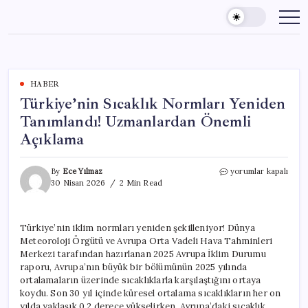
Skip
to
content
HABER
Türkiye’nin Sıcaklık Normları Yeniden
Tanımlandı! Uzmanlardan Önemli
Açıklama
Türkiye’nin
By
Ece Yılmaz
yorumlar kapalı
Sıcaklık
30 Nisan 2026
2 Min Read
Normları
Yeniden
Tanımlandı!
Türkiye’nin iklim normları yeniden şekilleniyor! Dünya
Uzmanlardan
Meteoroloji Örgütü ve Avrupa Orta Vadeli Hava Tahminleri
Önemli
Açıklama
Merkezi tarafından hazırlanan 2025 Avrupa İklim Durumu
için
raporu, Avrupa’nın büyük bir bölümünün 2025 yılında
ortalamaların üzerinde sıcaklıklarla karşılaştığını ortaya
koydu. Son 30 yıl içinde küresel ortalama sıcaklıkların her on
yılda yaklaşık 0,2 derece yükselirken, Avrupa’daki sıcaklık