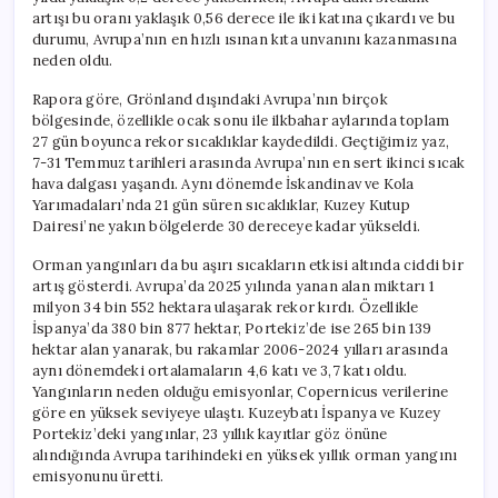
artışı bu oranı yaklaşık 0,56 derece ile iki katına çıkardı ve bu
durumu, Avrupa’nın en hızlı ısınan kıta unvanını kazanmasına
neden oldu.
Rapora göre, Grönland dışındaki Avrupa’nın birçok
bölgesinde, özellikle ocak sonu ile ilkbahar aylarında toplam
27 gün boyunca rekor sıcaklıklar kaydedildi. Geçtiğimiz yaz,
7-31 Temmuz tarihleri arasında Avrupa’nın en sert ikinci sıcak
hava dalgası yaşandı. Aynı dönemde İskandinav ve Kola
Yarımadaları’nda 21 gün süren sıcaklıklar, Kuzey Kutup
Dairesi’ne yakın bölgelerde 30 dereceye kadar yükseldi.
Orman yangınları da bu aşırı sıcakların etkisi altında ciddi bir
artış gösterdi. Avrupa’da 2025 yılında yanan alan miktarı 1
milyon 34 bin 552 hektara ulaşarak rekor kırdı. Özellikle
İspanya’da 380 bin 877 hektar, Portekiz’de ise 265 bin 139
hektar alan yanarak, bu rakamlar 2006-2024 yılları arasında
aynı dönemdeki ortalamaların 4,6 katı ve 3,7 katı oldu.
Yangınların neden olduğu emisyonlar, Copernicus verilerine
göre en yüksek seviyeye ulaştı. Kuzeybatı İspanya ve Kuzey
Portekiz’deki yangınlar, 23 yıllık kayıtlar göz önüne
alındığında Avrupa tarihindeki en yüksek yıllık orman yangını
emisyonunu üretti.