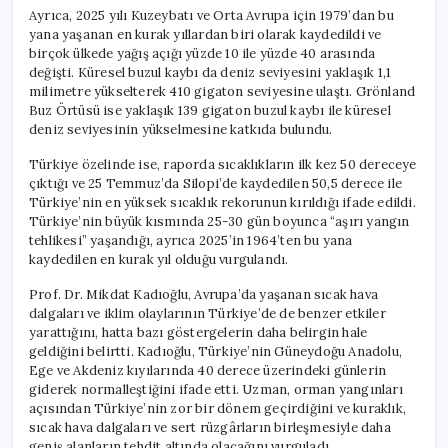
Ayrıca, 2025 yılı Kuzeybatı ve Orta Avrupa için 1979’dan bu
yana yaşanan en kurak yıllardan biri olarak kaydedildi ve
birçok ülkede yağış açığı yüzde 10 ile yüzde 40 arasında
değişti. Küresel buzul kaybı da deniz seviyesini yaklaşık 1,1
milimetre yükselterek 410 gigaton seviyesine ulaştı. Grönland
Buz Örtüsü ise yaklaşık 139 gigaton buzul kaybı ile küresel
deniz seviyesinin yükselmesine katkıda bulundu.
Türkiye özelinde ise, raporda sıcaklıkların ilk kez 50 dereceye
çıktığı ve 25 Temmuz’da Silopi’de kaydedilen 50,5 derece ile
Türkiye’nin en yüksek sıcaklık rekorunun kırıldığı ifade edildi.
Türkiye’nin büyük kısmında 25-30 gün boyunca “aşırı yangın
tehlikesi” yaşandığı, ayrıca 2025’in 1964’ten bu yana
kaydedilen en kurak yıl olduğu vurgulandı.
Prof. Dr. Mikdat Kadıoğlu, Avrupa’da yaşanan sıcak hava
dalgaları ve iklim olaylarının Türkiye’de de benzer etkiler
yarattığını, hatta bazı göstergelerin daha belirgin hale
geldiğini belirtti. Kadıoğlu, Türkiye’nin Güneydoğu Anadolu,
Ege ve Akdeniz kıyılarında 40 derece üzerindeki günlerin
giderek normalleştiğini ifade etti. Uzman, orman yangınları
açısından Türkiye’nin zor bir dönem geçirdiğini ve kuraklık,
sıcak hava dalgaları ve sert rüzgârların birleşmesiyle daha
geniş alanların tehdit altında olacağını vurguladı.